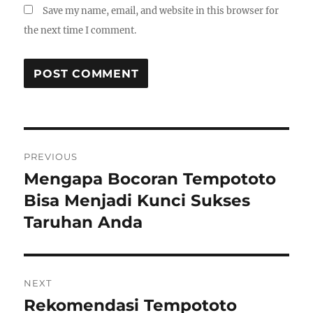
Save my name, email, and website in this browser for
the next time I comment.
Post
PREVIOUS
navigation
Mengapa Bocoran Tempototo
Previous
post:
Bisa Menjadi Kunci Sukses
Taruhan Anda
NEXT
Rekomendasi Tempototo
Next