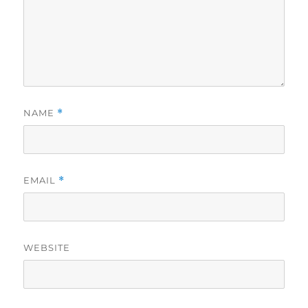
NAME
*
EMAIL
*
WEBSITE