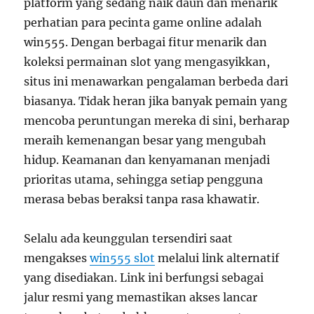
platform yang sedang naik daun dan menarik
perhatian para pecinta game online adalah
win555. Dengan berbagai fitur menarik dan
koleksi permainan slot yang mengasyikkan,
situs ini menawarkan pengalaman berbeda dari
biasanya. Tidak heran jika banyak pemain yang
mencoba peruntungan mereka di sini, berharap
meraih kemenangan besar yang mengubah
hidup. Keamanan dan kenyamanan menjadi
prioritas utama, sehingga setiap pengguna
merasa bebas beraksi tanpa rasa khawatir.
Selalu ada keunggulan tersendiri saat
mengakses
win555 slot
melalui link alternatif
yang disediakan. Link ini berfungsi sebagai
jalur resmi yang memastikan akses lancar