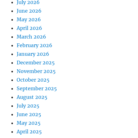
July 2026
June 2026
May 2026
April 2026
March 2026
February 2026
January 2026
December 2025
November 2025
October 2025
September 2025
August 2025
July 2025
June 2025
May 2025
April 2025