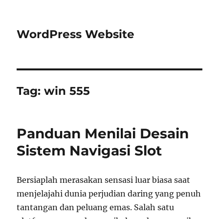
WordPress Website
Tag:
win 555
Panduan Menilai Desain
Sistem Navigasi Slot
Bersiaplah merasakan sensasi luar biasa saat
menjelajahi dunia perjudian daring yang penuh
tantangan dan peluang emas. Salah satu