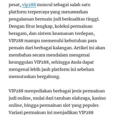
pesat,
vip288
muncul sebagai salah satu
platform terpercaya yang menawarkan
pengalaman bermain judi berkualitas tinggi.
Dengan fitur lengkap, koleksi permainan
beragam, dan sistem keamanan terdepan,
VIP288 mampu memenuhi kebutuhan para
pemain dari berbagai kalangan. Artikel ini akan
membahas secara mendalam mengenai
keunggulan VIP288, sehingga Anda dapat
mengenal lebih jauh platform ini sebelum
memutuskan bergabung.
VIP288 menyediakan berbagai jenis permainan
judi online, mulai dari taruhan olahraga, kasino
online, hingga permainan slot yang populer.
Variasi permainan ini menjadikan VIP288