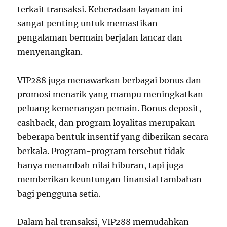
terkait transaksi. Keberadaan layanan ini
sangat penting untuk memastikan
pengalaman bermain berjalan lancar dan
menyenangkan.
VIP288 juga menawarkan berbagai bonus dan
promosi menarik yang mampu meningkatkan
peluang kemenangan pemain. Bonus deposit,
cashback, dan program loyalitas merupakan
beberapa bentuk insentif yang diberikan secara
berkala. Program-program tersebut tidak
hanya menambah nilai hiburan, tapi juga
memberikan keuntungan finansial tambahan
bagi pengguna setia.
Dalam hal transaksi, VIP288 memudahkan