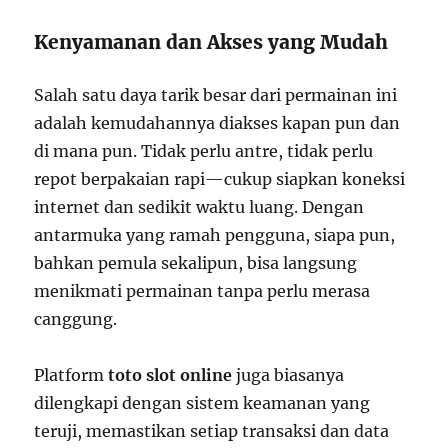
Kenyamanan dan Akses yang Mudah
Salah satu daya tarik besar dari permainan ini
adalah kemudahannya diakses kapan pun dan
di mana pun. Tidak perlu antre, tidak perlu
repot berpakaian rapi—cukup siapkan koneksi
internet dan sedikit waktu luang. Dengan
antarmuka yang ramah pengguna, siapa pun,
bahkan pemula sekalipun, bisa langsung
menikmati permainan tanpa perlu merasa
canggung.
Platform
toto slot online
juga biasanya
dilengkapi dengan sistem keamanan yang
teruji, memastikan setiap transaksi dan data