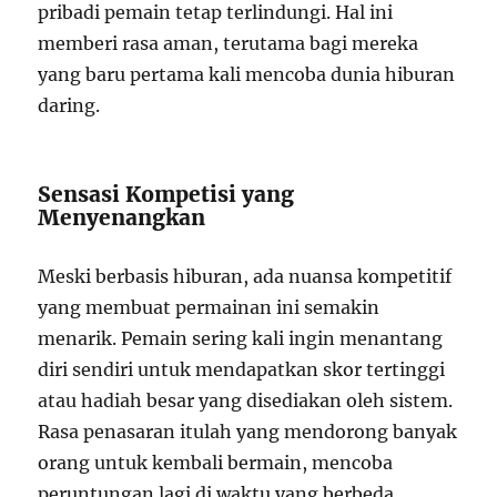
pribadi pemain tetap terlindungi. Hal ini
memberi rasa aman, terutama bagi mereka
yang baru pertama kali mencoba dunia hiburan
daring.
Sensasi Kompetisi yang
Menyenangkan
Meski berbasis hiburan, ada nuansa kompetitif
yang membuat permainan ini semakin
menarik. Pemain sering kali ingin menantang
diri sendiri untuk mendapatkan skor tertinggi
atau hadiah besar yang disediakan oleh sistem.
Rasa penasaran itulah yang mendorong banyak
orang untuk kembali bermain, mencoba
peruntungan lagi di waktu yang berbeda.