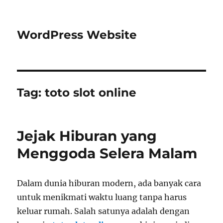
WordPress Website
Tag:
toto slot online
Jejak Hiburan yang
Menggoda Selera Malam
Dalam dunia hiburan modern, ada banyak cara
untuk menikmati waktu luang tanpa harus
keluar rumah. Salah satunya adalah dengan