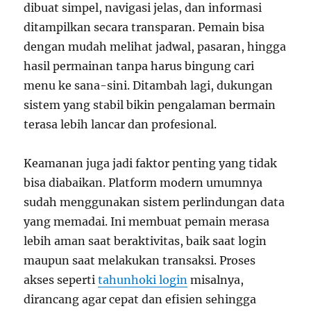
dibuat simpel, navigasi jelas, dan informasi
ditampilkan secara transparan. Pemain bisa
dengan mudah melihat jadwal, pasaran, hingga
hasil permainan tanpa harus bingung cari
menu ke sana-sini. Ditambah lagi, dukungan
sistem yang stabil bikin pengalaman bermain
terasa lebih lancar dan profesional.
Keamanan juga jadi faktor penting yang tidak
bisa diabaikan. Platform modern umumnya
sudah menggunakan sistem perlindungan data
yang memadai. Ini membuat pemain merasa
lebih aman saat beraktivitas, baik saat login
maupun saat melakukan transaksi. Proses
akses seperti
tahunhoki login
misalnya,
dirancang agar cepat dan efisien sehingga