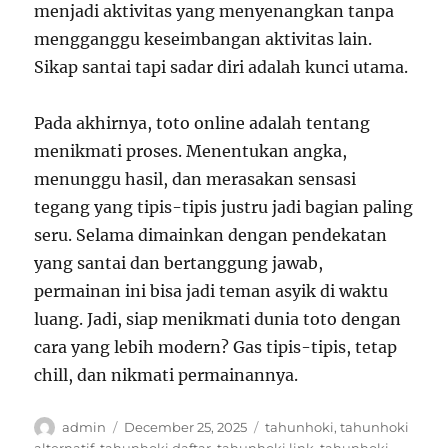
menjadi aktivitas yang menyenangkan tanpa
mengganggu keseimbangan aktivitas lain.
Sikap santai tapi sadar diri adalah kunci utama.
Pada akhirnya, toto online adalah tentang
menikmati proses. Menentukan angka,
menunggu hasil, dan merasakan sensasi
tegang yang tipis-tipis justru jadi bagian paling
seru. Selama dimainkan dengan pendekatan
yang santai dan bertanggung jawab,
permainan ini bisa jadi teman asyik di waktu
luang. Jadi, siap menikmati dunia toto dengan
cara yang lebih modern? Gas tipis-tipis, tetap
chill, dan nikmati permainannya.
Author
Posted
Tags
admin
December 25, 2025
tahunhoki
,
tahunhoki
on