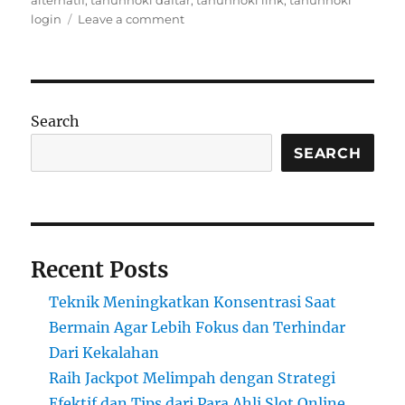
alternatif
,
tahunhoki daftar
,
tahunhoki link
,
tahunhoki
on
login
Leave a comment
Strategi
Santai
Menikmati
Toto
Online
Search
yang
Seru
SEARCH
dan
Modern
Recent Posts
Teknik Meningkatkan Konsentrasi Saat
Bermain Agar Lebih Fokus dan Terhindar
Dari Kekalahan
Raih Jackpot Melimpah dengan Strategi
Efektif dan Tips dari Para Ahli Slot Online