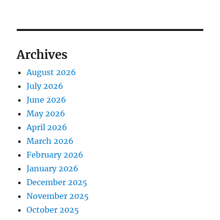
Archives
August 2026
July 2026
June 2026
May 2026
April 2026
March 2026
February 2026
January 2026
December 2025
November 2025
October 2025