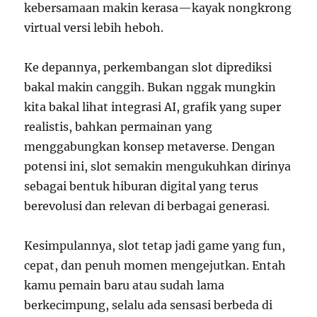
kebersamaan makin kerasa—kayak nongkrong
virtual versi lebih heboh.
Ke depannya, perkembangan slot diprediksi
bakal makin canggih. Bukan nggak mungkin
kita bakal lihat integrasi AI, grafik yang super
realistis, bahkan permainan yang
menggabungkan konsep metaverse. Dengan
potensi ini, slot semakin mengukuhkan dirinya
sebagai bentuk hiburan digital yang terus
berevolusi dan relevan di berbagai generasi.
Kesimpulannya, slot tetap jadi game yang fun,
cepat, dan penuh momen mengejutkan. Entah
kamu pemain baru atau sudah lama
berkecimpung, selalu ada sensasi berbeda di