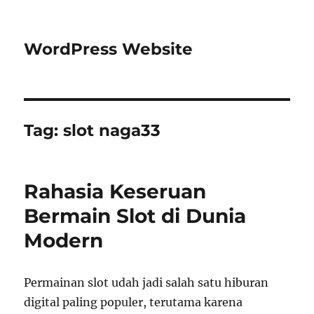
WordPress Website
Tag:
slot naga33
Rahasia Keseruan
Bermain Slot di Dunia
Modern
Permainan slot udah jadi salah satu hiburan
digital paling populer, terutama karena