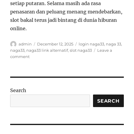
setiap putaran. Selama masih ada rasa
penasaran dan peluang menang mendebarkan,
slot bakal terus jadi bintang di dunia hiburan
online.
Author
Posted
Tags
admin
December 12, 2025
login naga33
,
naga 33
,
on
naga33
,
naga33 link alternatif
,
slot naga33
Leave a
on
comment
Rahasia
Keseruan
Bermain
Slot
di
Search
Dunia
Modern
SEARCH