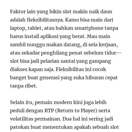
Faktor lain yang bikin slot makin naik daun
adalah fleksibilitasnya. Kamu bisa main dari
laptop, tablet, atau bahkan smartphone tanpa
harus install aplikasi yang berat. Mau main
sambil nunggu makan datang, di sela kerjaan,
atau sekadar penghilang penat sebelum tidur—
slot bisa jadi pelarian santai yang gampang
diakses kapan saja. Fleksibilitas ini cocok
banget buat generasi yang suka hiburan cepat
tanpa ribet.
Selain itu, pemain modern kini juga lebih
peduli dengan RTP (Return to Player) serta
volatilitas permainan. Dua hal ini sering jadi
patokan buat menentukan apakah sebuah slot