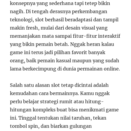
konsepnya yang sederhana tapi tetep bikin
nagih. Di tengah derasnya perkembangan
teknologi, slot berhasil beradaptasi dan tampil
makin fresh, mulai dari desain visual yang
memanjakan mata sampai fitur-fitur interaktif
yang bikin pemain betah. Nggak heran kalau
game ini terus jadi pilihan favorit banyak
orang, baik pemain kasual maupun yang sudah
lama berkecimpung di dunia permainan online.
Salah satu alasan slot tetap dicintai adalah
kemudahan cara bermainnya. Kamu nggak
perlu belajar strategi rumit atau hitung-
hitungan kompleks buat bisa menikmati game
ini. Tinggal tentukan nilai taruhan, tekan
tombol spin, dan biarkan gulungan