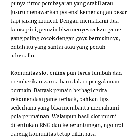
punya ritme pembayaran yang stabil atau
justru menawarkan potensi kemenangan besar
tapi jarang muncul. Dengan memahami dua
konsep ini, pemain bisa menyesuaikan game
yang paling cocok dengan gaya bermainnya,
entah itu yang santai atau yang penuh
adrenalin.
Komunitas slot online pun terus tumbuh dan
memberikan warna baru dalam pengalaman
bermain. Banyak pemain berbagi cerita,
rekomendasi game terbaik, bahkan tips
sederhana yang bisa membantu memahami
pola permainan. Walaupun hasil slot murni
ditentukan RNG dan keberuntungan, ngobrol
bareng komunitas tetap bikin rasa