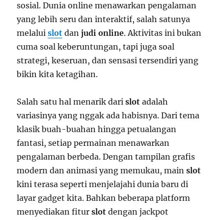
sosial. Dunia online menawarkan pengalaman
yang lebih seru dan interaktif, salah satunya
melalui
slot
dan
judi online
. Aktivitas ini bukan
cuma soal keberuntungan, tapi juga soal
strategi, keseruan, dan sensasi tersendiri yang
bikin kita ketagihan.
Salah satu hal menarik dari
slot
adalah
variasinya yang nggak ada habisnya. Dari tema
klasik buah-buahan hingga petualangan
fantasi, setiap permainan menawarkan
pengalaman berbeda. Dengan tampilan grafis
modern dan animasi yang memukau, main
slot
kini terasa seperti menjelajahi dunia baru di
layar gadget kita. Bahkan beberapa platform
menyediakan fitur
slot
dengan jackpot