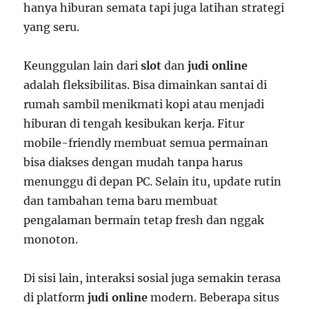
hanya hiburan semata tapi juga latihan strategi
yang seru.
Keunggulan lain dari
slot
dan
judi online
adalah fleksibilitas. Bisa dimainkan santai di
rumah sambil menikmati kopi atau menjadi
hiburan di tengah kesibukan kerja. Fitur
mobile-friendly membuat semua permainan
bisa diakses dengan mudah tanpa harus
menunggu di depan PC. Selain itu, update rutin
dan tambahan tema baru membuat
pengalaman bermain tetap fresh dan nggak
monoton.
Di sisi lain, interaksi sosial juga semakin terasa
di platform
judi online
modern. Beberapa situs