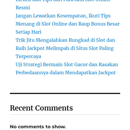
Resmi
Jangan Lewatkan Kesempatan, Ikuti Tips
Menang di Slot Online dan Raup Bonus Besar
Setiap Hari
Trik Jitu Mengalahkan Rungkad di Slot dan
Raih Jackpot Melimpah di Situs Slot Paling
Terpercaya
Uji Strategi Bermain Slot Gacor dan Rasakan
Perbedaannya dalam Mendapatkan Jackpot
Recent Comments
No comments to show.