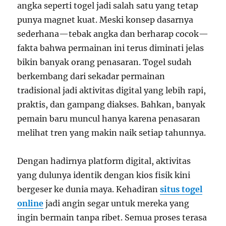
angka seperti togel jadi salah satu yang tetap
punya magnet kuat. Meski konsep dasarnya
sederhana—tebak angka dan berharap cocok—
fakta bahwa permainan ini terus diminati jelas
bikin banyak orang penasaran. Togel sudah
berkembang dari sekadar permainan
tradisional jadi aktivitas digital yang lebih rapi,
praktis, dan gampang diakses. Bahkan, banyak
pemain baru muncul hanya karena penasaran
melihat tren yang makin naik setiap tahunnya.
Dengan hadirnya platform digital, aktivitas
yang dulunya identik dengan kios fisik kini
bergeser ke dunia maya. Kehadiran
situs togel
online
jadi angin segar untuk mereka yang
ingin bermain tanpa ribet. Semua proses terasa