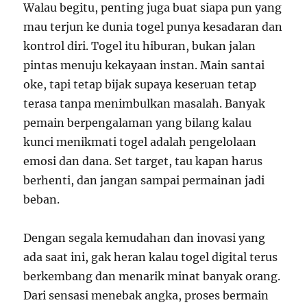
Walau begitu, penting juga buat siapa pun yang
mau terjun ke dunia togel punya kesadaran dan
kontrol diri. Togel itu hiburan, bukan jalan
pintas menuju kekayaan instan. Main santai
oke, tapi tetap bijak supaya keseruan tetap
terasa tanpa menimbulkan masalah. Banyak
pemain berpengalaman yang bilang kalau
kunci menikmati togel adalah pengelolaan
emosi dan dana. Set target, tau kapan harus
berhenti, dan jangan sampai permainan jadi
beban.
Dengan segala kemudahan dan inovasi yang
ada saat ini, gak heran kalau togel digital terus
berkembang dan menarik minat banyak orang.
Dari sensasi menebak angka, proses bermain