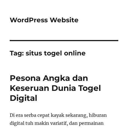
WordPress Website
Tag:
situs togel online
Pesona Angka dan
Keseruan Dunia Togel
Digital
Di era serba cepat kayak sekarang, hiburan
digital tuh makin variatif, dan permainan