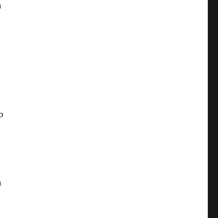
n
o
n