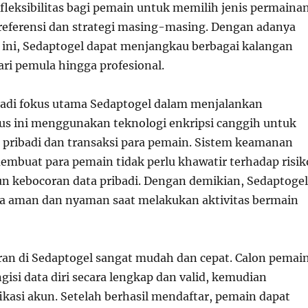
fleksibilitas bagi pemain untuk memilih jenis permaina
referensi dan strategi masing-masing. Dengan adanya
 ini, Sedaptogel dapat menjangkau berbagai kalangan
ari pemula hingga profesional.
di fokus utama Sedaptogel dalam menjalankan
tus ini menggunakan teknologi enkripsi canggih untuk
 pribadi dan transaksi para pemain. Sistem keamanan
embuat para pemain tidak perlu khawatir terhadap risik
 kebocoran data pribadi. Dengan demikian, Sedaptogel
a aman dan nyaman saat melakukan aktivitas bermain
ran di Sedaptogel sangat mudah dan cepat. Calon pemai
isi data diri secara lengkap dan valid, kemudian
ikasi akun. Setelah berhasil mendaftar, pemain dapat