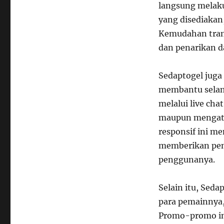
langsung melak
yang disediakan,
Kemudahan tran
dan penarikan d
Sedaptogel juga
membantu selama
melalui live ch
maupun mengata
responsif ini m
memberikan pen
penggunanya.
Selain itu, Sed
para pemainnya, 
Promo-promo in