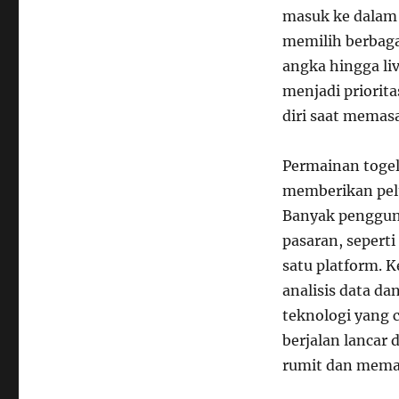
masuk ke dalam 
memilih berbagai
angka hingga li
menjadi priorit
diri saat memas
Permainan togel 
memberikan pelu
Banyak penggun
pasaran, sepert
satu platform. 
analisis data da
teknologi yang 
berjalan lancar
rumit dan mema