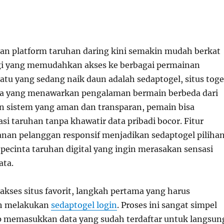
n platform taruhan daring kini semakin mudah berkat
gi yang memudahkan akses ke berbagai permainan
atu yang sedang naik daun adalah sedaptogel, situs toge
ya yang menawarkan pengalaman bermain berbeda dari
n sistem yang aman dan transparan, pemain bisa
i taruhan tanpa khawatir data pribadi bocor. Fitur
anan pelanggan responsif menjadikan sedaptogel piliha
pecinta taruhan digital yang ingin merasakan sensasi
ta.
akses situs favorit, langkah pertama yang harus
ah melakukan
sedaptogel login
. Proses ini sangat simpel
p memasukkan data yang sudah terdaftar untuk langsun