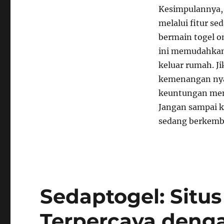
Kesimpulannya,
melalui fitur s
bermain togel o
ini memudahkan 
keluar rumah. J
kemenangan nyat
keuntungan menar
Jangan sampai k
sedang berkemba
Sedaptogel: Situs
Terpercaya deng