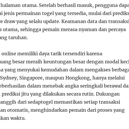
halaman utama. Setelah berhasil masuk, pengguna dap
 jenis permainan togel yang tersedia, mulai dari prediks
ve draw yang selalu update. Keamanan data dan transaks
as utama, sehingga pemain merasa nyaman dan percaya
ang taruhan.
online memiliki daya tarik tersendiri karena
ang besar meraih keuntungan besar dengan modal keci
a yang menyukai kemudahan dalam mengakses berbaga
i Sydney, Singapore, maupun Hongkong, hanya melalui
Keberhasilan dalam menebak angka seringkali berawal da
n prediksi jitu yang dilakukan secara rutin. Dukungan
canggih dari sedaptogel memastikan setiap transaksi
 dan otomatis, menghindarkan pemain dari proses yang
kan waktu.