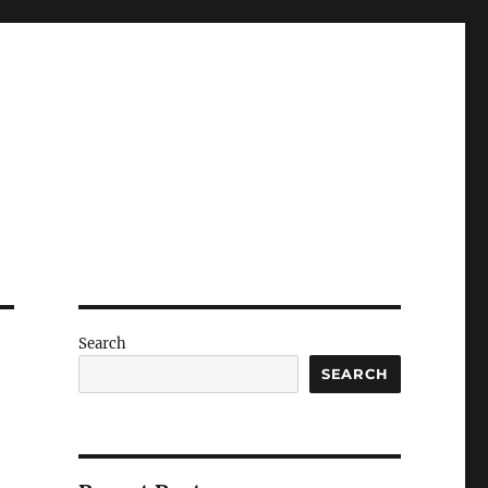
Search
SEARCH