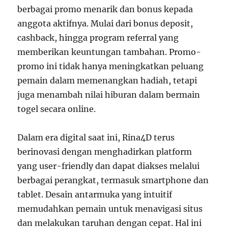
berbagai promo menarik dan bonus kepada
anggota aktifnya. Mulai dari bonus deposit,
cashback, hingga program referral yang
memberikan keuntungan tambahan. Promo-
promo ini tidak hanya meningkatkan peluang
pemain dalam memenangkan hadiah, tetapi
juga menambah nilai hiburan dalam bermain
togel secara online.
Dalam era digital saat ini, Rina4D terus
berinovasi dengan menghadirkan platform
yang user-friendly dan dapat diakses melalui
berbagai perangkat, termasuk smartphone dan
tablet. Desain antarmuka yang intuitif
memudahkan pemain untuk menavigasi situs
dan melakukan taruhan dengan cepat. Hal ini