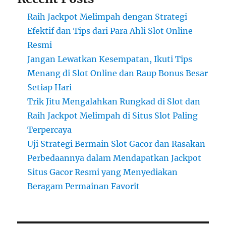
Raih Jackpot Melimpah dengan Strategi
Efektif dan Tips dari Para Ahli Slot Online
Resmi
Jangan Lewatkan Kesempatan, Ikuti Tips
Menang di Slot Online dan Raup Bonus Besar
Setiap Hari
Trik Jitu Mengalahkan Rungkad di Slot dan
Raih Jackpot Melimpah di Situs Slot Paling
Terpercaya
Uji Strategi Bermain Slot Gacor dan Rasakan
Perbedaannya dalam Mendapatkan Jackpot
Situs Gacor Resmi yang Menyediakan
Beragam Permainan Favorit