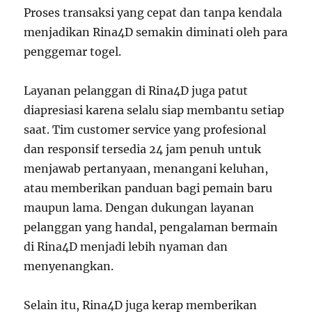
Proses transaksi yang cepat dan tanpa kendala
menjadikan Rina4D semakin diminati oleh para
penggemar togel.
Layanan pelanggan di Rina4D juga patut
diapresiasi karena selalu siap membantu setiap
saat. Tim customer service yang profesional
dan responsif tersedia 24 jam penuh untuk
menjawab pertanyaan, menangani keluhan,
atau memberikan panduan bagi pemain baru
maupun lama. Dengan dukungan layanan
pelanggan yang handal, pengalaman bermain
di Rina4D menjadi lebih nyaman dan
menyenangkan.
Selain itu, Rina4D juga kerap memberikan