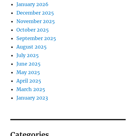
January 2026
December 2025
November 2025
October 2025
September 2025
August 2025
July 2025
June 2025
May 2025
April 2025
March 2025
January 2023
Categories