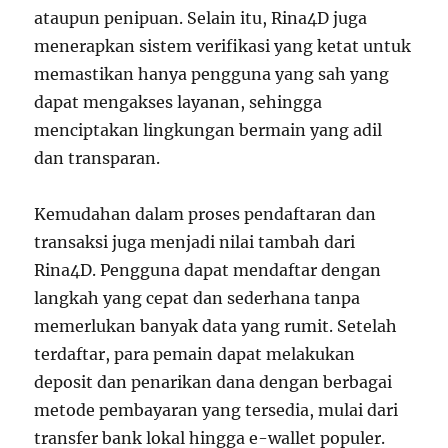
ataupun penipuan. Selain itu, Rina4D juga
menerapkan sistem verifikasi yang ketat untuk
memastikan hanya pengguna yang sah yang
dapat mengakses layanan, sehingga
menciptakan lingkungan bermain yang adil
dan transparan.
Kemudahan dalam proses pendaftaran dan
transaksi juga menjadi nilai tambah dari
Rina4D. Pengguna dapat mendaftar dengan
langkah yang cepat dan sederhana tanpa
memerlukan banyak data yang rumit. Setelah
terdaftar, para pemain dapat melakukan
deposit dan penarikan dana dengan berbagai
metode pembayaran yang tersedia, mulai dari
transfer bank lokal hingga e-wallet populer.