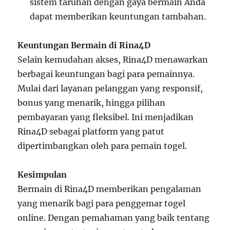
sistem taruhan dengan gaya bermain Anda
dapat memberikan keuntungan tambahan.
Keuntungan Bermain di Rina4D
Selain kemudahan akses, Rina4D menawarkan
berbagai keuntungan bagi para pemainnya.
Mulai dari layanan pelanggan yang responsif,
bonus yang menarik, hingga pilihan
pembayaran yang fleksibel. Ini menjadikan
Rina4D sebagai platform yang patut
dipertimbangkan oleh para pemain togel.
Kesimpulan
Bermain di Rina4D memberikan pengalaman
yang menarik bagi para penggemar togel
online. Dengan pemahaman yang baik tentang