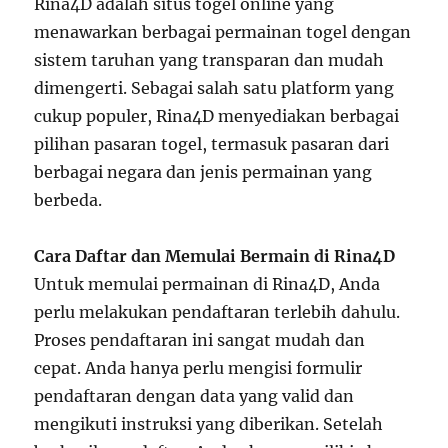
Rina4D adalah situs togel online yang
menawarkan berbagai permainan togel dengan
sistem taruhan yang transparan dan mudah
dimengerti. Sebagai salah satu platform yang
cukup populer, Rina4D menyediakan berbagai
pilihan pasaran togel, termasuk pasaran dari
berbagai negara dan jenis permainan yang
berbeda.
Cara Daftar dan Memulai Bermain di Rina4D
Untuk memulai permainan di Rina4D, Anda
perlu melakukan pendaftaran terlebih dahulu.
Proses pendaftaran ini sangat mudah dan
cepat. Anda hanya perlu mengisi formulir
pendaftaran dengan data yang valid dan
mengikuti instruksi yang diberikan. Setelah