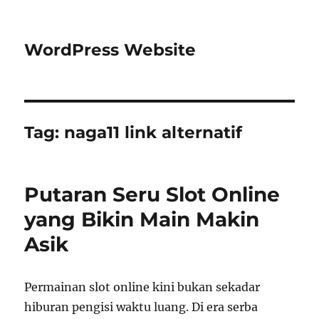
WordPress Website
Tag:
naga11 link alternatif
Putaran Seru Slot Online
yang Bikin Main Makin
Asik
Permainan slot online kini bukan sekadar
hiburan pengisi waktu luang. Di era serba