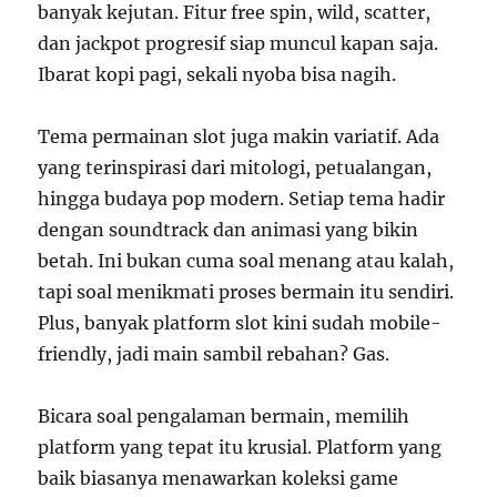
banyak kejutan. Fitur free spin, wild, scatter,
dan jackpot progresif siap muncul kapan saja.
Ibarat kopi pagi, sekali nyoba bisa nagih.
Tema permainan slot juga makin variatif. Ada
yang terinspirasi dari mitologi, petualangan,
hingga budaya pop modern. Setiap tema hadir
dengan soundtrack dan animasi yang bikin
betah. Ini bukan cuma soal menang atau kalah,
tapi soal menikmati proses bermain itu sendiri.
Plus, banyak platform slot kini sudah mobile-
friendly, jadi main sambil rebahan? Gas.
Bicara soal pengalaman bermain, memilih
platform yang tepat itu krusial. Platform yang
baik biasanya menawarkan koleksi game