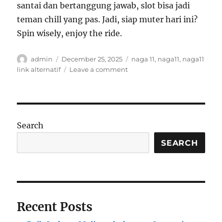
santai dan bertanggung jawab, slot bisa jadi
teman chill yang pas. Jadi, siap muter hari ini?
Spin wisely, enjoy the ride.
Author
Posted
Tags
admin
December 25, 2025
naga 11
,
naga11
,
naga11
on
on
link alternatif
Leave a comment
Putaran
Seru
Slot
Online
yang
Search
Bikin
Main
SEARCH
Makin
Asik
Recent Posts