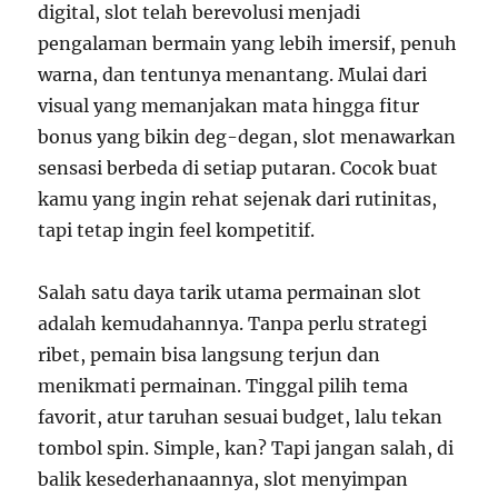
digital, slot telah berevolusi menjadi
pengalaman bermain yang lebih imersif, penuh
warna, dan tentunya menantang. Mulai dari
visual yang memanjakan mata hingga fitur
bonus yang bikin deg-degan, slot menawarkan
sensasi berbeda di setiap putaran. Cocok buat
kamu yang ingin rehat sejenak dari rutinitas,
tapi tetap ingin feel kompetitif.
Salah satu daya tarik utama permainan slot
adalah kemudahannya. Tanpa perlu strategi
ribet, pemain bisa langsung terjun dan
menikmati permainan. Tinggal pilih tema
favorit, atur taruhan sesuai budget, lalu tekan
tombol spin. Simple, kan? Tapi jangan salah, di
balik kesederhanaannya, slot menyimpan