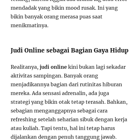
mendadak yang bikin mood rusak. Ini yang
bikin banyak orang merasa puas saat
menikmatinya.
Judi Online sebagai Bagian Gaya Hidup
Realitanya,
judi online
kini bukan lagi sekadar
aktivitas sampingan. Banyak orang
menjadikannya bagian dari rutinitas hiburan
mereka. Ada sensasi adrenalin, ada juga
strategi yang bikin otak tetap terasah. Bahkan,
sebagian menganggapnya sebagai cara
refreshing setelah seharian sibuk dengan kerja
atau kuliah. Tapi tentu, hal ini tetap harus
dijalankan dengan penuh tanggung jawab.