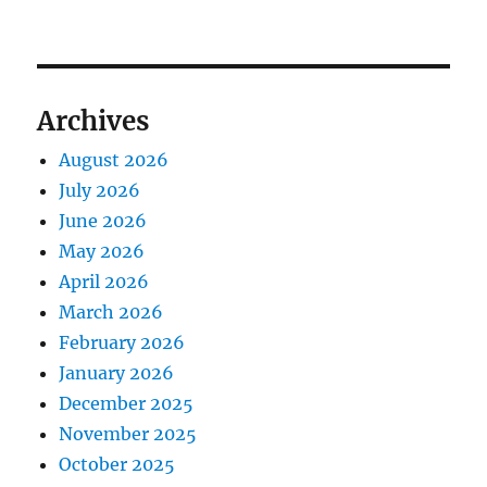
Archives
August 2026
July 2026
June 2026
May 2026
April 2026
March 2026
February 2026
January 2026
December 2025
November 2025
October 2025