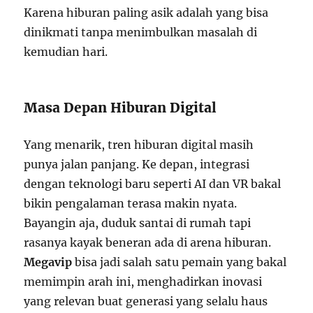
Karena hiburan paling asik adalah yang bisa
dinikmati tanpa menimbulkan masalah di
kemudian hari.
Masa Depan Hiburan Digital
Yang menarik, tren hiburan digital masih
punya jalan panjang. Ke depan, integrasi
dengan teknologi baru seperti AI dan VR bakal
bikin pengalaman terasa makin nyata.
Bayangin aja, duduk santai di rumah tapi
rasanya kayak beneran ada di arena hiburan.
Megavip
bisa jadi salah satu pemain yang bakal
memimpin arah ini, menghadirkan inovasi
yang relevan buat generasi yang selalu haus