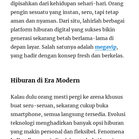
dipisahkan dari kehidupan sehari-hari. Orang
pengin sesuatu yang instan, seru, tapi tetap
aman dan nyaman. Dari situ, lahirlah berbagai
platform hiburan digital yang sukses bikin
generasi sekarang betah berlama-lama di
depan layar. Salah satunya adalah
megavip
,
yang hadir dengan konsep fresh dan berkelas.
Hiburan di Era Modern
Kalau dulu orang mesti pergi ke arena khusus
buat seru-seruan, sekarang cukup buka
smartphone, semua langsung tersedia. Evolusi
teknologi menghadirkan banyak opsi hiburan
yang makin personal dan fleksibel. Fenomena