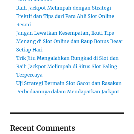
Raih Jackpot Melimpah dengan Strategi
Efektif dan Tips dari Para Ahli Slot Online
Resmi
Jangan Lewatkan Kesempatan, Ikuti Tips
Menang di Slot Online dan Raup Bonus Besar
Setiap Hari
Trik Jitu Mengalahkan Rungkad di Slot dan
Raih Jackpot Melimpah di Situs Slot Paling
Terpercaya
Uji Strategi Bermain Slot Gacor dan Rasakan
Perbedaannya dalam Mendapatkan Jackpot
Recent Comments