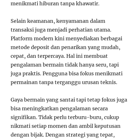
menikmati hiburan tanpa khawatir.
Selain keamanan, kenyamanan dalam
transaksi juga menjadi perhatian utama.
Platform modern kini menyediakan berbagai
metode deposit dan penarikan yang mudah,
cepat, dan terpercaya. Hal ini membuat
pengalaman bermain tidak hanya seru, tapi
juga praktis. Pengguna bisa fokus menikmati
permainan tanpa terganggu urusan teknis.
Gaya bermain yang santai tapi tetap fokus juga
bisa meningkatkan pengalaman secara
signifikan. Tidak perlu terburu-buru, cukup
nikmati setiap momen dan ambil keputusan
dengan bijak. Dengan strategi yang tepat,