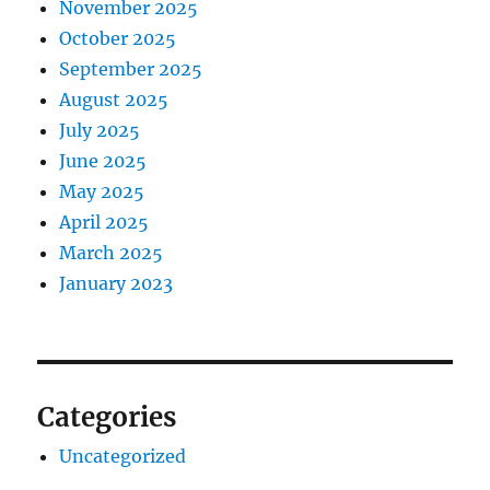
November 2025
October 2025
September 2025
August 2025
July 2025
June 2025
May 2025
April 2025
March 2025
January 2023
Categories
Uncategorized