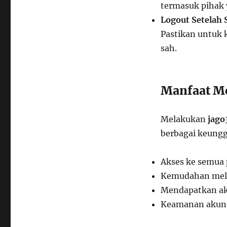
termasuk pihak
Logout Setelah 
Pastikan untuk k
sah.
Manfaat Me
Melakukan
jago
berbagai keunggu
Akses ke semua 
Kemudahan mela
Mendapatkan aks
Keamanan akun y