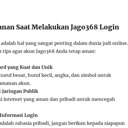
nan Saat Melakukan Jago368 Login
dalah hal yang sangat penting dalam dunia judi online.
a tips agar akun Jago368 Anda tetap aman:
rd yang Kuat dan Unik
huruf besar, huruf kecil, angka, dan simbol untuk
amanan akun.
i Jaringan Publik
i internet yang aman dan pribadi untuk mencegah
 Informasi Login
adalah rahasia pribadi, jangan berikan kepada siapapun