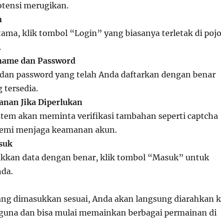
otensi merugikan.
n
ama, klik tombol “Login” yang biasanya terletak di poj
.
name dan Password
dan password yang telah Anda daftarkan dengan benar
 tersedia.
anan Jika Diperlukan
istem akan meminta verifikasi tambahan seperti captcha
demi menjaga keamanan akun.
suk
kkan data dengan benar, klik tombol “Masuk” untuk
nda.
yang dimasukkan sesuai, Anda akan langsung diarahkan 
guna dan bisa mulai memainkan berbagai permainan di