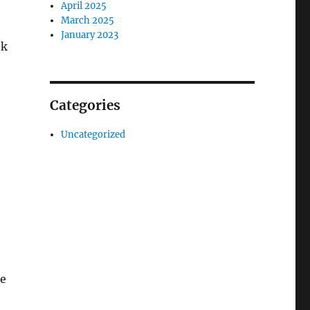
April 2025
March 2025
January 2023
ok
Categories
Uncategorized
ke