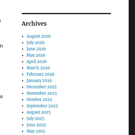
m
Archives
August 2026
July 2026
an
June 2026
May 2026
April 2026
March 2026
February 2026
January 2026
December 2025
November 2025
pa
October 2025
September 2025
August 2025
July 2025
June 2025
May 2025