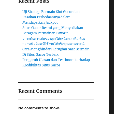
Recent Posts
i
Uji Strategi Bermain Slot Gacor dan
Rasakan Perbedaannya dalam
Mendapatkan Jackpot
Situs Gacor Resmi yang Menyediakan
Beragam Permainan Favorit
ยกระดับการเล่นของคุณให้เหนือกว่าเดิม ด้วย
กลยุทธ์ สล็อต ที่ใช้งานได้จริงทุกสถานการณ์
Cara Menghindari Kerugian Saat Bermain
Di Situs Gacor Terbaik
Pengaruh Ulasan dan Testimoni terhadap
Kredibilitas Situs Gacor
Recent Comments
No comments to show.