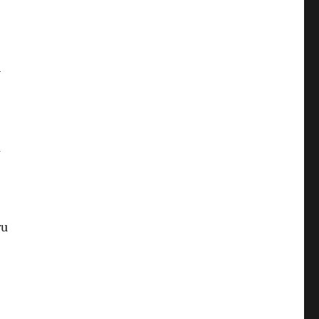
i
a
ru