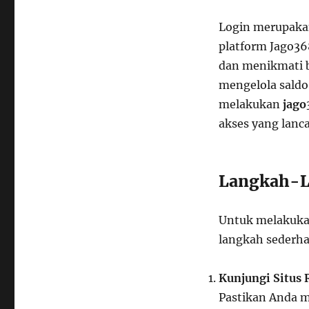
untuk
Pengalaman
Login merupaka
Judi
platform Jago36
Online
Terbaik
dan menikmati b
mengelola saldo
melakukan
jago
akses yang lanc
Langkah-L
Untuk melakukan
langkah sederha
Kunjungi Situs 
Pastikan Anda m