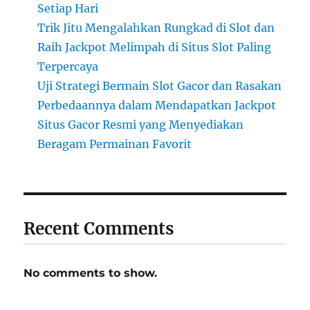
Setiap Hari
Trik Jitu Mengalahkan Rungkad di Slot dan
Raih Jackpot Melimpah di Situs Slot Paling
Terpercaya
Uji Strategi Bermain Slot Gacor dan Rasakan
Perbedaannya dalam Mendapatkan Jackpot
Situs Gacor Resmi yang Menyediakan
Beragam Permainan Favorit
Recent Comments
No comments to show.