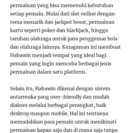
permainan yang bisa memenuhi kebutuhan
setiap pemain. Mulai dari slot online dengan
tema menarik dan jackpot besar, permainan
kartu seperti poker dan blackjack, hingga
taruhan olahraga untuk para penggemar bola
dan olahraga lainnya. Keragaman ini membuat
Habawin menjadi tempat yang ideal bagi
pemain yang ingin mencoba berbagai jenis
permainan dalam satu platform.
Selain itu, Habawin dikenal dengan sistem
antarmuka yang user-friendly dan mudah
diakses melalui berbagai perangkat, baik
desktop maupun mobile. Hal ini tentunya
memudahkan para pemain untuk menikmati
permainan kapan saja dan di mana saja tanpa