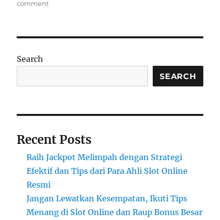
on
on
comment
Habawin:
Platform
Judi
Online
Terpercaya
Search
dengan
Fitur
SEARCH
Lengkap
dan
Keamanan
Terjamin
Recent Posts
Raih Jackpot Melimpah dengan Strategi
Efektif dan Tips dari Para Ahli Slot Online
Resmi
Jangan Lewatkan Kesempatan, Ikuti Tips
Menang di Slot Online dan Raup Bonus Besar