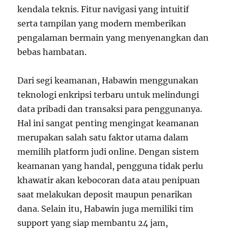
kendala teknis. Fitur navigasi yang intuitif
serta tampilan yang modern memberikan
pengalaman bermain yang menyenangkan dan
bebas hambatan.
Dari segi keamanan, Habawin menggunakan
teknologi enkripsi terbaru untuk melindungi
data pribadi dan transaksi para penggunanya.
Hal ini sangat penting mengingat keamanan
merupakan salah satu faktor utama dalam
memilih platform judi online. Dengan sistem
keamanan yang handal, pengguna tidak perlu
khawatir akan kebocoran data atau penipuan
saat melakukan deposit maupun penarikan
dana. Selain itu, Habawin juga memiliki tim
support yang siap membantu 24 jam,