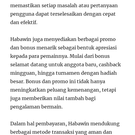
memastikan setiap masalah atau pertanyaan
pengguna dapat terselesaikan dengan cepat
dan efektif.
Habawin juga menyediakan berbagai promo
dan bonus menarik sebagai bentuk apresiasi
kepada para pemainnya. Mulai dari bonus
selamat datang untuk anggota baru, cashback
mingguan, hingga turnamen dengan hadiah
besar. Bonus dan promo ini tidak hanya
meningkatkan peluang kemenangan, tetapi
juga memberikan nilai tambah bagi
pengalaman bermain.
Dalam hal pembayaran, Habawin mendukung
berbagai metode transaksi yang aman dan