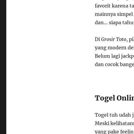
Genggaman
favorit karena t
Tangan
mainnya simpel 
dan… siapa tahu
Di
Grosir Toto
, p
yang modern den
Belum lagi jackp
dan cocok bange
Togel Onli
Togel tuh udah j
Meski kelihata
yang pake feelin