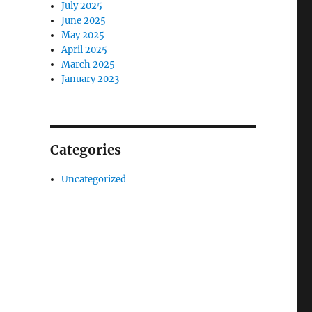
July 2025
June 2025
May 2025
April 2025
March 2025
January 2023
Categories
Uncategorized