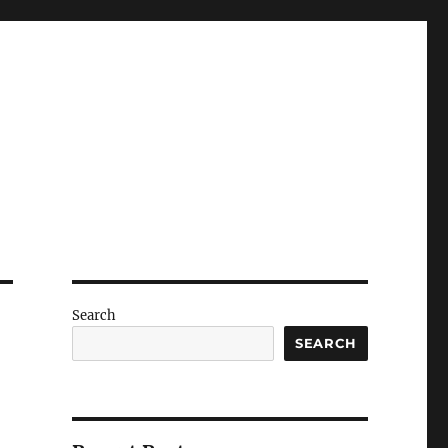
Search
SEARCH