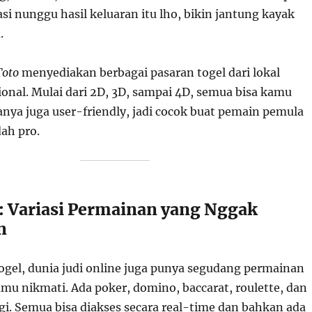
asi nunggu hasil keluaran itu lho, bikin jantung kayak
.
Toto
menyediakan berbagai pasaran togel dari lokal
ional. Mulai dari 2D, 3D, sampai 4D, semua bisa kamu
nya juga user-friendly, jadi cocok buat pemain pemula
ah pro.
e: Variasi Permainan yang Nggak
n
togel, dunia judi online juga punya segudang permainan
amu nikmati. Ada poker, domino, baccarat, roulette, dan
gi. Semua bisa diakses secara real-time dan bahkan ada