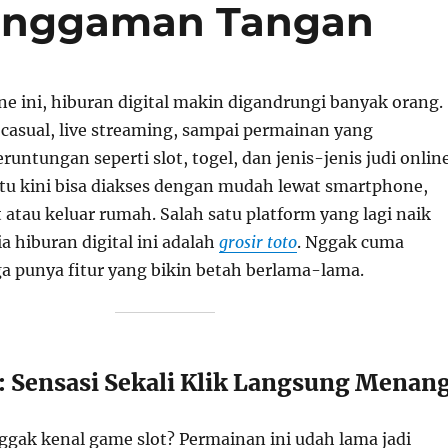
Genggaman Tangan
ine ini, hiburan digital makin digandrungi banyak orang.
 casual, live streaming, sampai permainan yang
ntungan seperti slot, togel, dan jenis-jenis judi onlin
itu kini bisa diakses dengan mudah lewat smartphone,
t atau keluar rumah. Salah satu platform yang lagi naik
 hiburan digital ini adalah
grosir toto
. Nggak cuma
ga punya fitur yang bikin betah berlama-lama.
e: Sensasi Sekali Klik Langsung Menan
nggak kenal game slot? Permainan ini udah lama jadi