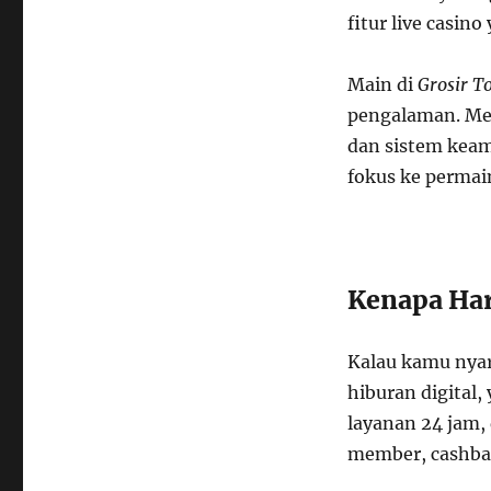
fitur live casin
Main di
Grosir T
pengalaman. Mere
dan sistem keam
fokus ke permai
Kenapa Har
Kalau kamu nyar
hiburan digital,
layanan 24 jam,
member, cashba