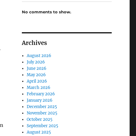
No comments to show.
Archives
.
August 2026
July 2026
June 2026
May 2026
April 2026
March 2026
February 2026
January 2026
December 2025
November 2025
October 2025
in
September 2025
August 2025