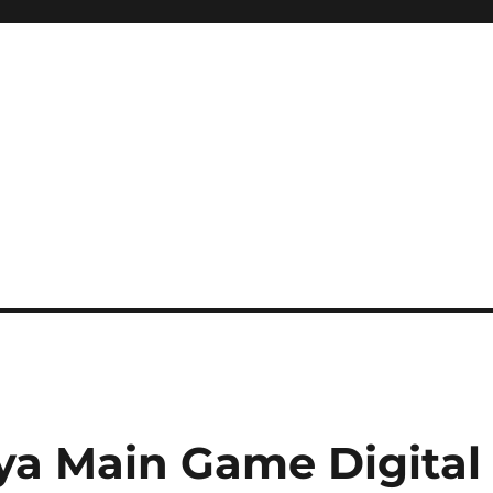
ya Main Game Digital