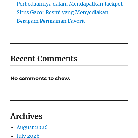
Perbedaannya dalam Mendapatkan Jackpot
Situs Gacor Resmi yang Menyediakan
Beragam Permainan Favorit
Recent Comments
No comments to show.
Archives
August 2026
July 2026