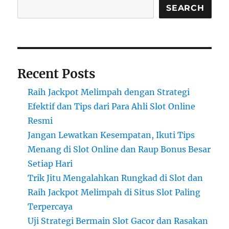
dan
SEARCH
Strategi
Agar
Menang
Recent Posts
Raih Jackpot Melimpah dengan Strategi
Efektif dan Tips dari Para Ahli Slot Online
Resmi
Jangan Lewatkan Kesempatan, Ikuti Tips
Menang di Slot Online dan Raup Bonus Besar
Setiap Hari
Trik Jitu Mengalahkan Rungkad di Slot dan
Raih Jackpot Melimpah di Situs Slot Paling
Terpercaya
Uji Strategi Bermain Slot Gacor dan Rasakan