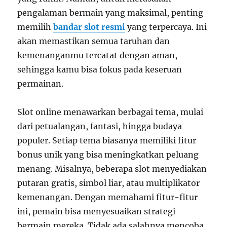
pengalaman bermain yang maksimal, penting
memilih
bandar slot resmi
yang terpercaya. Ini
akan memastikan semua taruhan dan
kemenanganmu tercatat dengan aman,
sehingga kamu bisa fokus pada keseruan
permainan.
Slot online menawarkan berbagai tema, mulai
dari petualangan, fantasi, hingga budaya
populer. Setiap tema biasanya memiliki fitur
bonus unik yang bisa meningkatkan peluang
menang. Misalnya, beberapa slot menyediakan
putaran gratis, simbol liar, atau multiplikator
kemenangan. Dengan memahami fitur-fitur
ini, pemain bisa menyesuaikan strategi
bermain mereka. Tidak ada salahnya mencoba