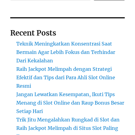
Aman
Recent Posts
Teknik Meningkatkan Konsentrasi Saat
Bermain Agar Lebih Fokus dan Terhindar
Dari Kekalahan
Raih Jackpot Melimpah dengan Strategi
Efektif dan Tips dari Para Ahli Slot Online
Resmi
Jangan Lewatkan Kesempatan, Ikuti Tips
Menang di Slot Online dan Raup Bonus Besar
Setiap Hari
Trik Jitu Mengalahkan Rungkad di Slot dan
Raih Jackpot Melimpah di Situs Slot Paling