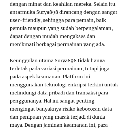
dengan minat dan keahlian mereka. Selain itu,
antarmuka Surya898 dirancang dengan sangat
user-friendly, sehingga para pemain, baik
pemula maupun yang sudah berpengalaman,
dapat dengan mudah mengakses dan
menikmati berbagai permainan yang ada.
Keunggulan utama Surya898 tidak hanya
terletak pada variasi permainan, tetapi juga
pada aspek keamanan. Platform ini
menggunakan teknologi enkripsi terkini untuk
melindungi data pribadi dan transaksi para
penggunanya. Hal ini sangat penting
mengingat banyaknya risiko kebocoran data
dan penipuan yang marak terjadi di dunia
maya. Dengan jaminan keamanan ini, para