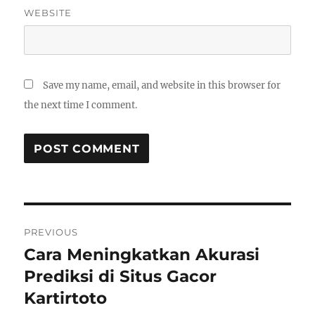
WEBSITE
Save my name, email, and website in this browser for
the next time I comment.
Post
PREVIOUS
navigation
Cara Meningkatkan Akurasi
Previous
post:
Prediksi di Situs Gacor
Kartirtoto