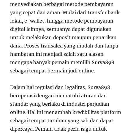
menyediakan berbagai metode pembayaran
yang cepat dan aman. Mulai dari transfer bank
lokal, e-wallet, hingga metode pembayaran
digital lainnya, semuanya dapat digunakan
untuk melakukan deposit maupun penarikan
dana. Proses transaksi yang mudah dan tanpa
hambatan ini menjadi salah satu alasan
mengapa banyak pemain memilih Surya898
sebagai tempat bermain judi online.
Dalam hal regulasi dan legalitas, Surya898
beroperasi dengan mematuhi aturan dan
standar yang berlaku di industri perjudian
online. Hal ini menambah kredibilitas platform
sebagai tempat taruhan yang sah dan dapat
dipercaya. Pemain tidak perlu ragu untuk