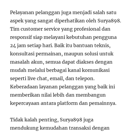
Pelayanan pelanggan juga menjadi salah satu
aspek yang sangat diperhatikan oleh Surya898.
Tim customer service yang profesional dan
responsif siap melayani kebutuhan pengguna
24 jam setiap hari. Baik itu bantuan teknis,
konsultasi permainan, maupun solusi untuk
masalah akun, semua dapat diakses dengan
mudah melalui berbagai kanal komunikasi
seperti live chat, email, dan telepon.
Keberadaan layanan pelanggan yang baik ini
memberikan nilai lebih dan membangun
kepercayaan antara platform dan pemainnya.
Tidak kalah penting, Surya898 juga
mendukung kemudahan transaksi dengan