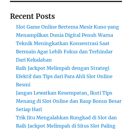
Recent Posts
Slot Game Online Bertema Mesir Kuno yang
Menampilkan Dunia Digital Penuh Warna
Teknik Meningkatkan Konsentrasi Saat
Bermain Agar Lebih Fokus dan Terhindar
Dari Kekalahan
Raih Jackpot Melimpah dengan Strategi
Efektif dan Tips dari Para Ahli Slot Online
Resmi
Jangan Lewatkan Kesempatan, Ikuti Tips
Menang di Slot Online dan Raup Bonus Besar
Setiap Hari
Trik Jitu Mengalahkan Rungkad di Slot dan
Raih Jackpot Melimpah di Situs Slot Paling