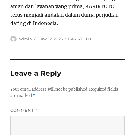
aman dan layanan yang prima, KARIRTOTO
terus menjadi andalan dalam dunia perjudian
daring di Indonesia.
Author
Posted
Tags
admin
June 12, 2025
KARIRTOTO
on
Leave a Reply
Your email address will not be published.
Required fields
are marked
*
COMMENT
*