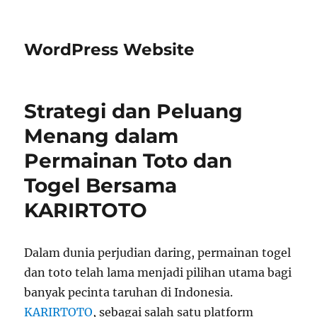
WordPress Website
Strategi dan Peluang
Menang dalam
Permainan Toto dan
Togel Bersama
KARIRTOTO
Dalam dunia perjudian daring, permainan togel
dan toto telah lama menjadi pilihan utama bagi
banyak pecinta taruhan di Indonesia.
KARIRTOTO
, sebagai salah satu platform