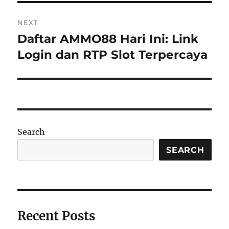
NEXT
Daftar AMMO88 Hari Ini: Link
Next
post:
Login dan RTP Slot Terpercaya
Search
SEARCH
Recent Posts