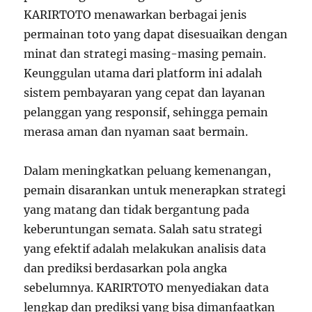
KARIRTOTO menawarkan berbagai jenis
permainan toto yang dapat disesuaikan dengan
minat dan strategi masing-masing pemain.
Keunggulan utama dari platform ini adalah
sistem pembayaran yang cepat dan layanan
pelanggan yang responsif, sehingga pemain
merasa aman dan nyaman saat bermain.
Dalam meningkatkan peluang kemenangan,
pemain disarankan untuk menerapkan strategi
yang matang dan tidak bergantung pada
keberuntungan semata. Salah satu strategi
yang efektif adalah melakukan analisis data
dan prediksi berdasarkan pola angka
sebelumnya. KARIRTOTO menyediakan data
lengkap dan prediksi yang bisa dimanfaatkan