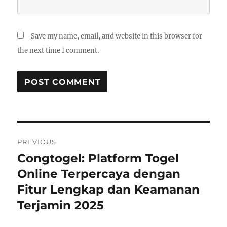
Save my name, email, and website in this browser for
the next time I comment.
Post
PREVIOUS
navigation
Congtogel: Platform Togel
Previous
post:
Online Terpercaya dengan
Fitur Lengkap dan Keamanan
Terjamin 2025