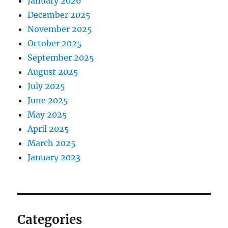
January 2026
December 2025
November 2025
October 2025
September 2025
August 2025
July 2025
June 2025
May 2025
April 2025
March 2025
January 2023
Categories