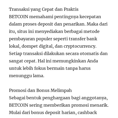
Transaksi yang Cepat dan Praktis
BETCOIN memahami pentingnya kecepatan
dalam proses deposit dan penarikan. Maka dari
itu, situs ini menyediakan berbagai metode
pembayaran populer seperti transfer bank
lokal, dompet digital, dan cryptocurrency.
Setiap transaksi dilakukan secara otomatis dan
sangat cepat. Hal ini memungkinkan Anda
untuk lebih fokus bermain tanpa harus
menunggu lama.
Promosi dan Bonus Melimpah
Sebagai bentuk penghargaan bagi anggotanya,
BETCOIN sering memberikan promosi menarik.
Mulai dari bonus deposit harian, cashback