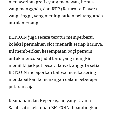
menawarkan grafis yang menawan, bonus
yang menggoda, dan RTP (Return to Player)
yang tinggi, yang meningkatkan peluang Anda
untuk menang.
BETCOIN juga secara teratur memperbarui
koleksi permainan slot menarik setiap harinya.
Ini memberikan kesempatan bagi pemain
untuk mencoba judul baru yang mungkin
memiliki jackpot besar. Banyak anggota setia
BETCOIN melaporkan bahwa mereka sering
mendapatkan kemenangan dalam beberapa
putaran saja.
Keamanan dan Kepercayaan yang Utama
Salah satu kelebihan BETCOIN dibandingkan