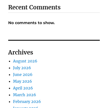
Recent Comments
No comments to show.
Archives
August 2026
July 2026
June 2026
May 2026
April 2026
March 2026
February 2026