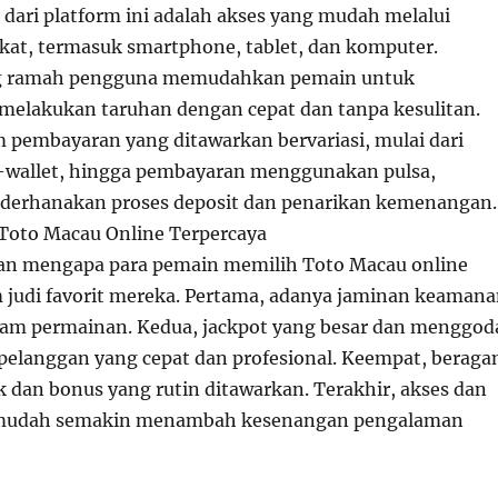
 dari platform ini adalah akses yang mudah melalui
at, termasuk smartphone, tablet, dan komputer.
g ramah pengguna memudahkan pemain untuk
melakukan taruhan dengan cepat dan tanpa kesulitan.
em pembayaran yang ditawarkan bervariasi, mulai dari
e-wallet, hingga pembayaran menggunakan pulsa,
derhanakan proses deposit dan penarikan kemenangan.
Toto Macau Online Terpercaya
san mengapa para pemain memilih Toto Macau online
m judi favorit mereka. Pertama, adanya jaminan keaman
lam permainan. Kedua, jackpot yang besar dan menggod
 pelanggan yang cepat dan profesional. Keempat, berag
 dan bonus yang rutin ditawarkan. Terakhir, akses dan
 mudah semakin menambah kesenangan pengalaman