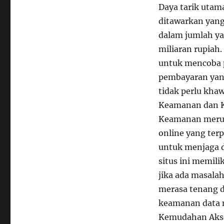
Daya tarik utama
ditawarkan yan
dalam jumlah ya
miliaran rupiah
untuk mencoba 
pembayaran yang
tidak perlu kha
Keamanan dan 
Keamanan merup
online yang ter
untuk menjaga d
situs ini memil
jika ada masala
merasa tenang d
keamanan data 
Kemudahan Akse