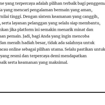
ne yang terpercaya adalah pilihan terbaik bagi penggem
Asia yang mencari pengalaman bermain yang aman,
nilai tinggi. Dengan sistem keamanan yang canggih,
r, serta layanan pelanggan yang selalu siap membantu,
kan jika platform ini semakin menarik minat dan
uan pemain. Jadi, bagi Anda yang ingin mencoba
an meraih hadiah besar, tidak ada salahnya untuk
cau online sebagai pilihan utama. Selalu pastikan untu
s yang resmi dan terpercaya demi mendapatkan
baik serta keamanan yang maksimal.