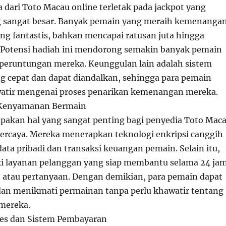
 dari Toto Macau online terletak pada jackpot yang
g sangat besar. Banyak pemain yang meraih kemenanga
ng fantastis, bahkan mencapai ratusan juta hingga
. Potensi hadiah ini mendorong semakin banyak pemain
peruntungan mereka. Keunggulan lain adalah sistem
 cepat dan dapat diandalkan, sehingga para pemain
watir mengenai proses penarikan kemenangan mereka.
Kenyamanan Bermain
akan hal yang sangat penting bagi penyedia Toto Mac
percaya. Mereka menerapkan teknologi enkripsi canggih
ata pribadi dan transaksi keuangan pemain. Selain itu,
iki layanan pelanggan yang siap membantu selama 24 ja
h atau pertanyaan. Dengan demikian, para pemain dapat
an menikmati permainan tanpa perlu khawatir tentang
mereka.
s dan Sistem Pembayaran