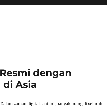
u Resmi dengan
di Asia
Dalam zaman digital saat ini, banyak orang di seluruh