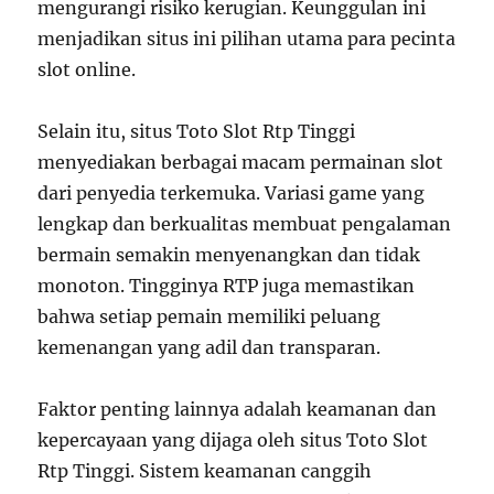
mengurangi risiko kerugian. Keunggulan ini
menjadikan situs ini pilihan utama para pecinta
slot online.
Selain itu, situs Toto Slot Rtp Tinggi
menyediakan berbagai macam permainan slot
dari penyedia terkemuka. Variasi game yang
lengkap dan berkualitas membuat pengalaman
bermain semakin menyenangkan dan tidak
monoton. Tingginya RTP juga memastikan
bahwa setiap pemain memiliki peluang
kemenangan yang adil dan transparan.
Faktor penting lainnya adalah keamanan dan
kepercayaan yang dijaga oleh situs Toto Slot
Rtp Tinggi. Sistem keamanan canggih