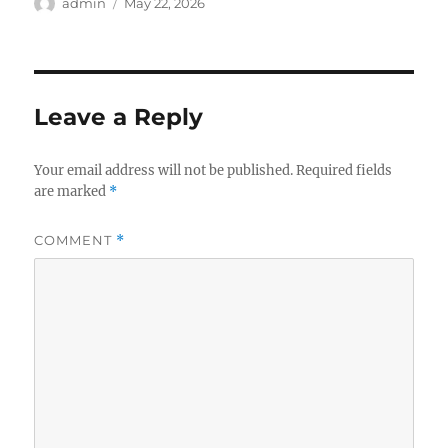
Author
Posted
admin
May 22, 2026
on
Leave a Reply
Your email address will not be published.
Required fields
are marked
*
COMMENT
*