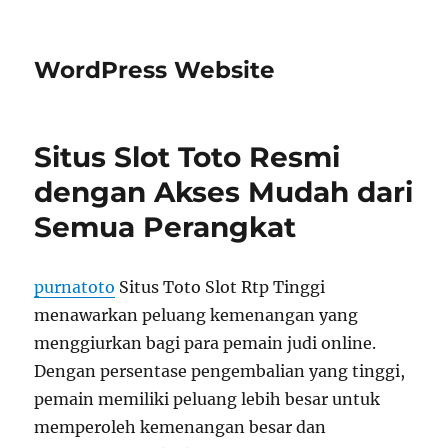
WordPress Website
Situs Slot Toto Resmi
dengan Akses Mudah dari
Semua Perangkat
purnatoto
Situs Toto Slot Rtp Tinggi
menawarkan peluang kemenangan yang
menggiurkan bagi para pemain judi online.
Dengan persentase pengembalian yang tinggi,
pemain memiliki peluang lebih besar untuk
memperoleh kemenangan besar dan