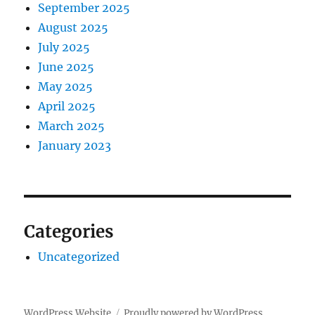
September 2025
August 2025
July 2025
June 2025
May 2025
April 2025
March 2025
January 2023
Categories
Uncategorized
WordPress Website
Proudly powered by WordPress