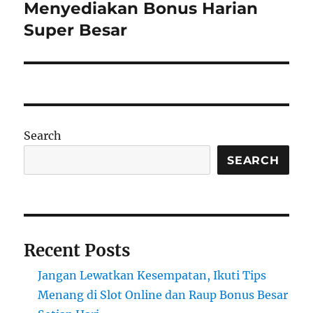
Menyediakan Bonus Harian
Super Besar
Search
SEARCH
Recent Posts
Jangan Lewatkan Kesempatan, Ikuti Tips
Menang di Slot Online dan Raup Bonus Besar