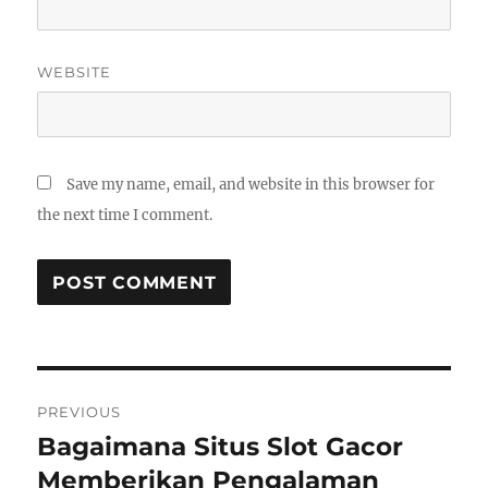
WEBSITE
Save my name, email, and website in this browser for
the next time I comment.
Post
PREVIOUS
navigation
Bagaimana Situs Slot Gacor
Previous
post:
Memberikan Pengalaman