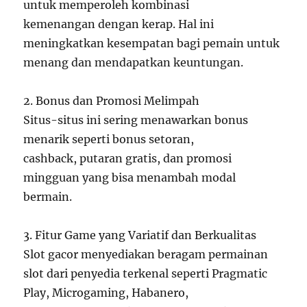
untuk memperoleh kombinasi
kemenangan dengan kerap. Hal ini
meningkatkan kesempatan bagi pemain untuk
menang dan mendapatkan keuntungan.
2. Bonus dan Promosi Melimpah
Situs-situs ini sering menawarkan bonus
menarik seperti bonus setoran,
cashback, putaran gratis, dan promosi
mingguan yang bisa menambah modal
bermain.
3. Fitur Game yang Variatif dan Berkualitas
Slot gacor menyediakan beragam permainan
slot dari penyedia terkenal seperti Pragmatic
Play, Microgaming, Habanero,