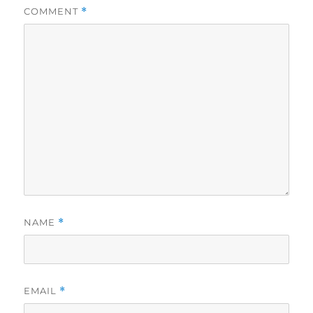
COMMENT
*
NAME
*
EMAIL
*