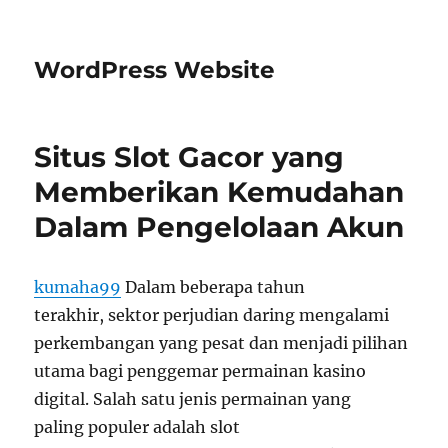
WordPress Website
Situs Slot Gacor yang
Memberikan Kemudahan
Dalam Pengelolaan Akun
kumaha99
Dalam beberapa tahun
terakhir, sektor perjudian daring mengalami
perkembangan yang pesat dan menjadi pilihan
utama bagi penggemar permainan kasino
digital. Salah satu jenis permainan yang
paling populer adalah slot