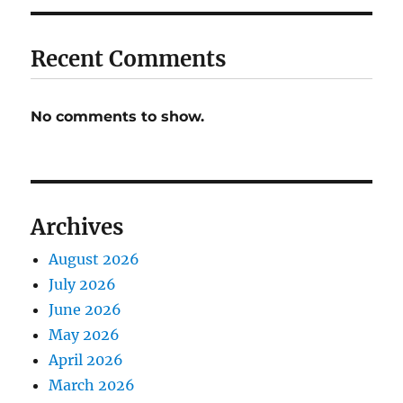
Recent Comments
No comments to show.
Archives
August 2026
July 2026
June 2026
May 2026
April 2026
March 2026