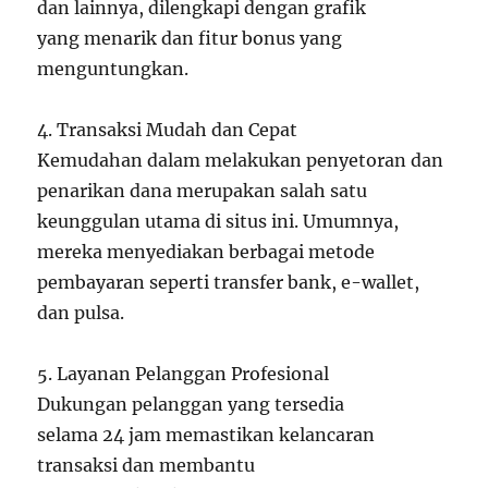
dan lainnya, dilengkapi dengan grafik
yang menarik dan fitur bonus yang
menguntungkan.
4. Transaksi Mudah dan Cepat
Kemudahan dalam melakukan penyetoran dan
penarikan dana merupakan salah satu
keunggulan utama di situs ini. Umumnya,
mereka menyediakan berbagai metode
pembayaran seperti transfer bank, e-wallet,
dan pulsa.
5. Layanan Pelanggan Profesional
Dukungan pelanggan yang tersedia
selama 24 jam memastikan kelancaran
transaksi dan membantu