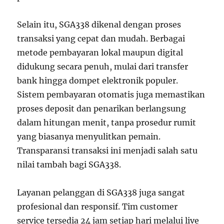
Selain itu, SGA338 dikenal dengan proses
transaksi yang cepat dan mudah. Berbagai
metode pembayaran lokal maupun digital
didukung secara penuh, mulai dari transfer
bank hingga dompet elektronik populer.
Sistem pembayaran otomatis juga memastikan
proses deposit dan penarikan berlangsung
dalam hitungan menit, tanpa prosedur rumit
yang biasanya menyulitkan pemain.
Transparansi transaksi ini menjadi salah satu
nilai tambah bagi SGA338.
Layanan pelanggan di SGA338 juga sangat
profesional dan responsif. Tim customer
service tersedia 24 jam setiap hari melalui live