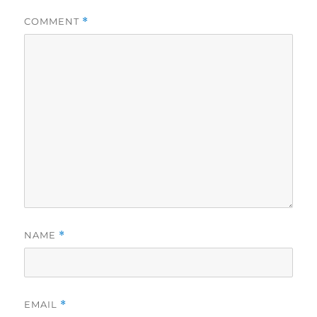
COMMENT
*
NAME
*
EMAIL
*