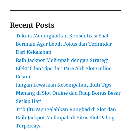
Recent Posts
Teknik Meningkatkan Konsentrasi Saat
Bermain Agar Lebih Fokus dan Terhindar
Dari Kekalahan
Raih Jackpot Melimpah dengan Strategi
Efektif dan Tips dari Para Ahli Slot Online
Resmi
Jangan Lewatkan Kesempatan, Ikuti Tips
Menang di Slot Online dan Raup Bonus Besar
Setiap Hari
Trik Jitu Mengalahkan Rungkad di Slot dan
Raih Jackpot Melimpah di Situs Slot Paling
Terpercaya