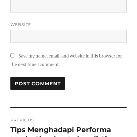
WEBSITE
Save my name, email, and website in this browser for
the next time I comment.
Post
PREVIOUS
navigation
Tips Menghadapi Performa
Previous