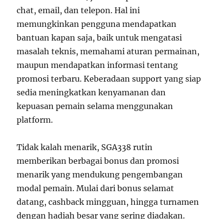
chat, email, dan telepon. Hal ini
memungkinkan pengguna mendapatkan
bantuan kapan saja, baik untuk mengatasi
masalah teknis, memahami aturan permainan,
maupun mendapatkan informasi tentang
promosi terbaru. Keberadaan support yang siap
sedia meningkatkan kenyamanan dan
kepuasan pemain selama menggunakan
platform.
Tidak kalah menarik, SGA338 rutin
memberikan berbagai bonus dan promosi
menarik yang mendukung pengembangan
modal pemain. Mulai dari bonus selamat
datang, cashback mingguan, hingga turnamen
dengan hadiah besar yang sering diadakan.