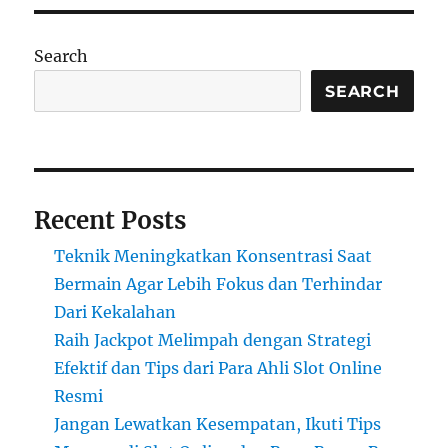
Search
SEARCH
Recent Posts
Teknik Meningkatkan Konsentrasi Saat
Bermain Agar Lebih Fokus dan Terhindar
Dari Kekalahan
Raih Jackpot Melimpah dengan Strategi
Efektif dan Tips dari Para Ahli Slot Online
Resmi
Jangan Lewatkan Kesempatan, Ikuti Tips