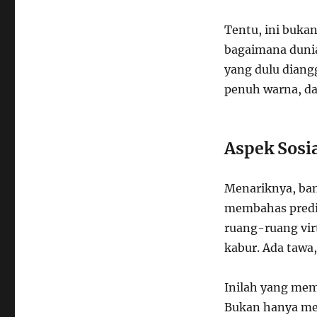
Tentu, ini buka
bagaimana dunia
yang dulu diang
penuh warna, da
Aspek Sosi
Menariknya, ban
membahas predik
ruang-ruang vir
kabur. Ada tawa
Inilah yang memb
Bukan hanya men