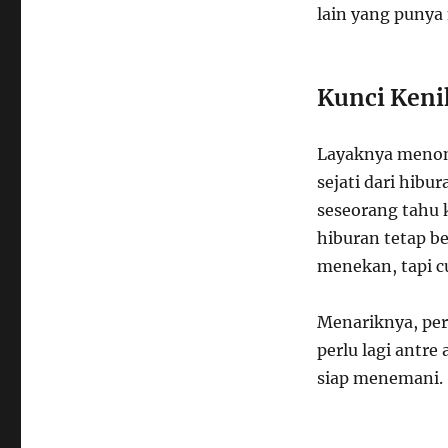
lain yang punya
Kunci Keni
Layaknya menont
sejati dari hibu
seseorang tahu 
hiburan tetap be
menekan, tapi 
Menariknya, pe
perlu lagi antre
siap menemani.