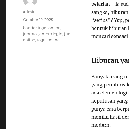
pelarian—ia sud
Author
admin
sangka, hiburan 
Posted
October 12, 2025
“serius”? Yap, 
on
Tags
bandar togel online
,
bentuk hiburan 
jentoto
,
jentoto login
,
judi
mencari sensasi 
online
,
togel online
Hiburan y
Banyak orang 
yang penuh risik
ada elemen logi
keputusan yang 
punya cara berp
menilai hasil de
modern.