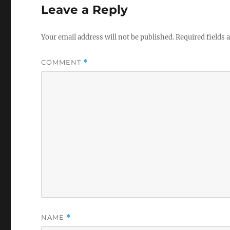
Leave a Reply
Your email address will not be published.
Required fields
COMMENT
*
NAME
*