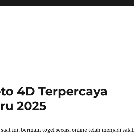
oto 4D Terpercaya
ru 2025
 saat ini, bermain togel secara online telah menjadi sala