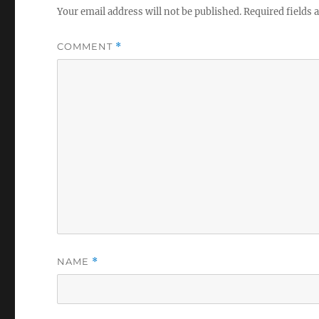
Your email address will not be published.
Required fields
COMMENT
*
NAME
*