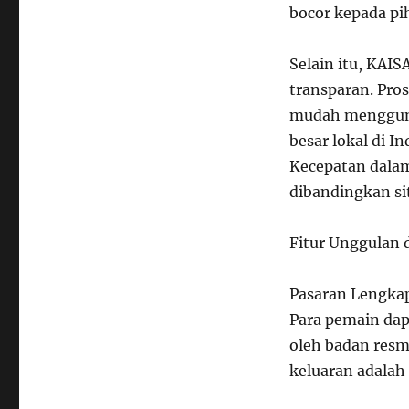
bocor kepada p
Selain itu, KAIS
transparan. Pro
mudah mengguna
besar lokal di I
Kecepatan dalam
dibandingkan sit
Fitur Unggulan 
Pasaran Lengka
Para pemain dap
oleh badan resm
keluaran adalah 