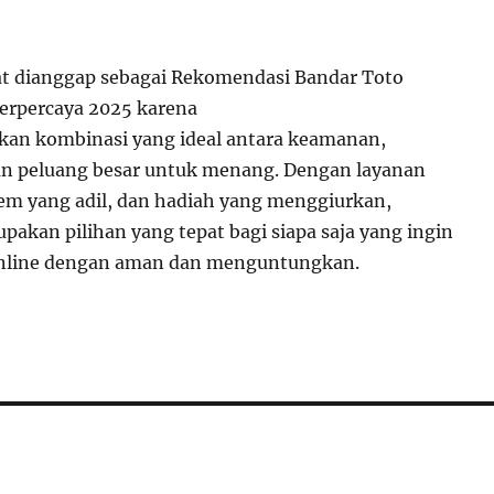
t dianggap sebagai Rekomendasi Bandar Toto
terpercaya 2025 karena
an kombinasi yang ideal antara keamanan,
n peluang besar untuk menang. Dengan layanan
stem yang adil, dan hadiah yang menggiurkan,
akan pilihan yang tepat bagi siapa saja yang ingin
online dengan aman dan menguntungkan.