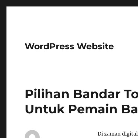
WordPress Website
Pilihan Bandar T
Untuk Pemain Ba
Di zaman digital