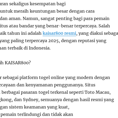
uran sekaligus kesempatan bagi
 untuk meraih keuntungan besar dengan cara
dan aman. Namun, sangat penting bagi para pemain
itus atau bandar yang benar-benar terpercaya. Salah
baik tahun ini adalah
kaisar800 resmi
, yang diakui sebaga
yang paling terpercaya 2025, dengan reputasi yang
an terbaik di Indonesia.
ih KAISAR800?
 sebagai platform togel online yang modern dengan
ercayaan dan kenyamanan penggunanya. Situs
 berbagai pasaran togel terkenal seperti Toto Macau,
kong, dan Sydney, semuanya dengan hasil resmi yang
ngan sistem keamanan yang kuat,
 pemain terlindungi dan tidak akan