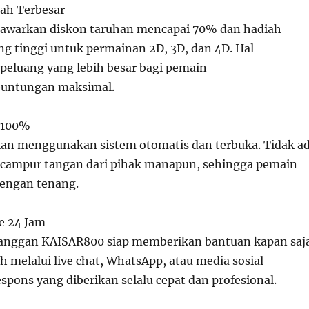
ah Terbesar
warkan diskon taruhan mencapai 70% dan hadiah
 tinggi untuk permainan 2D, 3D, dan 4D. Hal
peluang yang lebih besar bagi pemain
euntungan maksimal.
y 100%
dian menggunakan sistem otomatis dan terbuka. Tidak a
 campur tangan dari pihak manapun, sehingga pemain
dengan tenang.
e 24 Jam
langgan KAISAR800 siap memberikan bantuan kapan saj
h melalui live chat, WhatsApp, atau media sosial
espons yang diberikan selalu cepat dan profesional.