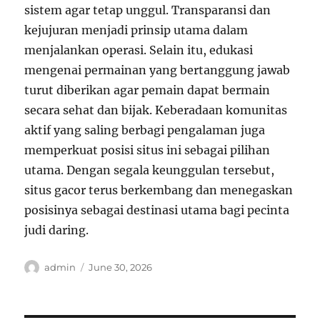
sistem agar tetap unggul. Transparansi dan
kejujuran menjadi prinsip utama dalam
menjalankan operasi. Selain itu, edukasi
mengenai permainan yang bertanggung jawab
turut diberikan agar pemain dapat bermain
secara sehat dan bijak. Keberadaan komunitas
aktif yang saling berbagi pengalaman juga
memperkuat posisi situs ini sebagai pilihan
utama. Dengan segala keunggulan tersebut,
situs gacor terus berkembang dan menegaskan
posisinya sebagai destinasi utama bagi pecinta
judi daring.
Author
Posted
admin
June 30, 2026
on