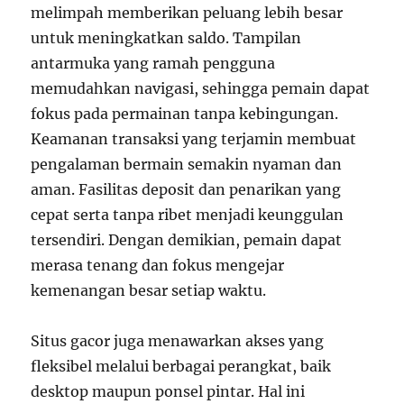
melimpah memberikan peluang lebih besar
untuk meningkatkan saldo. Tampilan
antarmuka yang ramah pengguna
memudahkan navigasi, sehingga pemain dapat
fokus pada permainan tanpa kebingungan.
Keamanan transaksi yang terjamin membuat
pengalaman bermain semakin nyaman dan
aman. Fasilitas deposit dan penarikan yang
cepat serta tanpa ribet menjadi keunggulan
tersendiri. Dengan demikian, pemain dapat
merasa tenang dan fokus mengejar
kemenangan besar setiap waktu.
Situs gacor juga menawarkan akses yang
fleksibel melalui berbagai perangkat, baik
desktop maupun ponsel pintar. Hal ini