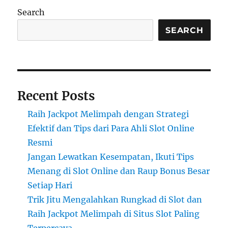
Search
SEARCH
Recent Posts
Raih Jackpot Melimpah dengan Strategi
Efektif dan Tips dari Para Ahli Slot Online
Resmi
Jangan Lewatkan Kesempatan, Ikuti Tips
Menang di Slot Online dan Raup Bonus Besar
Setiap Hari
Trik Jitu Mengalahkan Rungkad di Slot dan
Raih Jackpot Melimpah di Situs Slot Paling