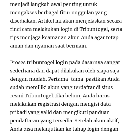
menjadi langkah awal penting untuk
mengakses berbagai fitur unggulan yang
disediakan. Artikel ini akan menjelaskan secara
rinci cara melakukan login di Tribuntogel, serta
tips menjaga keamanan akun Anda agar tetap
aman dan nyaman saat bermain.
Proses
tribuntogel login
pada dasarnya sangat
sederhana dan dapat dilakukan oleh siapa saja
dengan mudah. Pertama-tama, pastikan Anda
sudah memiliki akun yang terdaftar di situs
resmi Tribuntogel. Jika belum, Anda harus
melakukan registrasi dengan mengisi data
pribadi yang valid dan mengikuti panduan
pendaftaran yang tersedia. Setelah akun aktif,
Anda bisa melanjutkan ke tahap login dengan