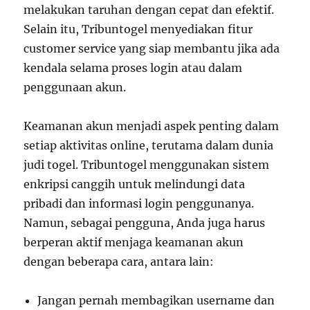
melakukan taruhan dengan cepat dan efektif.
Selain itu, Tribuntogel menyediakan fitur
customer service yang siap membantu jika ada
kendala selama proses login atau dalam
penggunaan akun.
Keamanan akun menjadi aspek penting dalam
setiap aktivitas online, terutama dalam dunia
judi togel. Tribuntogel menggunakan sistem
enkripsi canggih untuk melindungi data
pribadi dan informasi login penggunanya.
Namun, sebagai pengguna, Anda juga harus
berperan aktif menjaga keamanan akun
dengan beberapa cara, antara lain:
Jangan pernah membagikan username dan