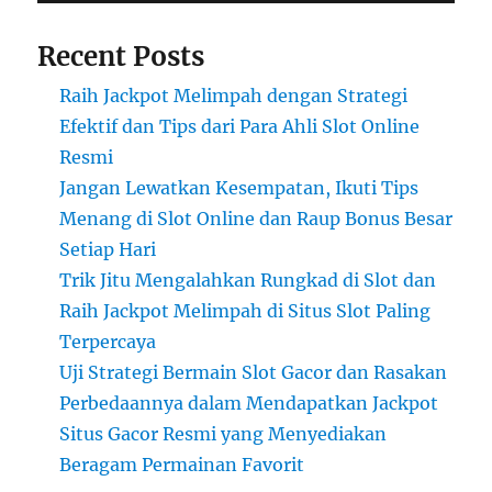
Recent Posts
Raih Jackpot Melimpah dengan Strategi
Efektif dan Tips dari Para Ahli Slot Online
Resmi
Jangan Lewatkan Kesempatan, Ikuti Tips
Menang di Slot Online dan Raup Bonus Besar
Setiap Hari
Trik Jitu Mengalahkan Rungkad di Slot dan
Raih Jackpot Melimpah di Situs Slot Paling
Terpercaya
Uji Strategi Bermain Slot Gacor dan Rasakan
Perbedaannya dalam Mendapatkan Jackpot
Situs Gacor Resmi yang Menyediakan
Beragam Permainan Favorit