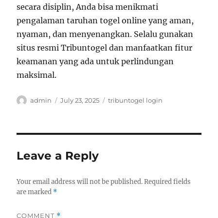
secara disiplin, Anda bisa menikmati
pengalaman taruhan togel online yang aman,
nyaman, dan menyenangkan. Selalu gunakan
situs resmi Tribuntogel dan manfaatkan fitur
keamanan yang ada untuk perlindungan
maksimal.
Author
Posted
Tags
admin
July 23, 2025
tribuntogel login
on
Leave a Reply
Your email address will not be published.
Required fields
are marked
*
COMMENT
*