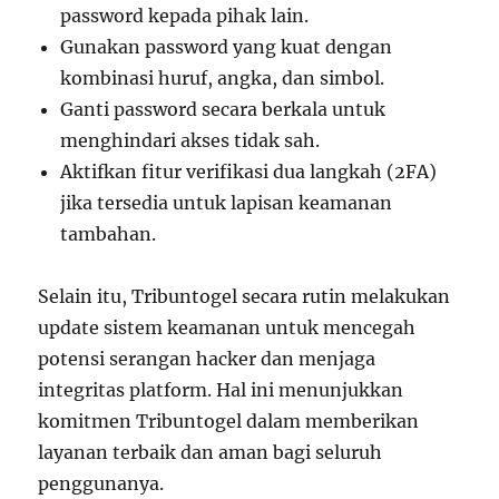
password kepada pihak lain.
Gunakan password yang kuat dengan
kombinasi huruf, angka, dan simbol.
Ganti password secara berkala untuk
menghindari akses tidak sah.
Aktifkan fitur verifikasi dua langkah (2FA)
jika tersedia untuk lapisan keamanan
tambahan.
Selain itu, Tribuntogel secara rutin melakukan
update sistem keamanan untuk mencegah
potensi serangan hacker dan menjaga
integritas platform. Hal ini menunjukkan
komitmen Tribuntogel dalam memberikan
layanan terbaik dan aman bagi seluruh
penggunanya.