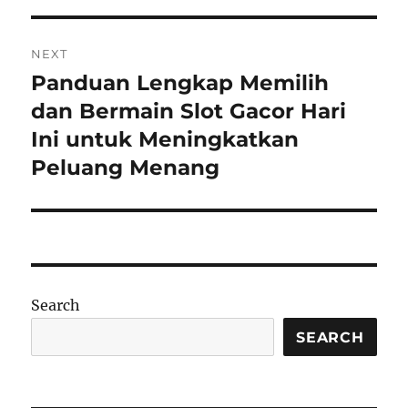
NEXT
Panduan Lengkap Memilih
Next
post:
dan Bermain Slot Gacor Hari
Ini untuk Meningkatkan
Peluang Menang
Search
SEARCH