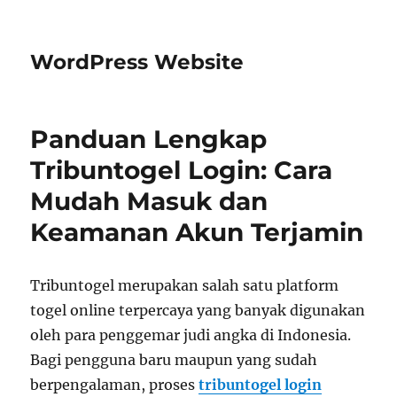
WordPress Website
Panduan Lengkap
Tribuntogel Login: Cara
Mudah Masuk dan
Keamanan Akun Terjamin
Tribuntogel merupakan salah satu platform
togel online terpercaya yang banyak digunakan
oleh para penggemar judi angka di Indonesia.
Bagi pengguna baru maupun yang sudah
berpengalaman, proses
tribuntogel login