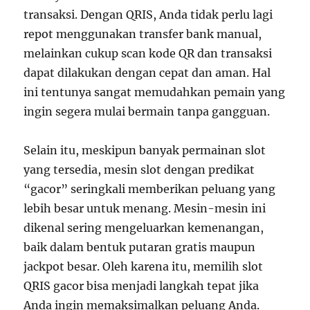
transaksi. Dengan QRIS, Anda tidak perlu lagi
repot menggunakan transfer bank manual,
melainkan cukup scan kode QR dan transaksi
dapat dilakukan dengan cepat dan aman. Hal
ini tentunya sangat memudahkan pemain yang
ingin segera mulai bermain tanpa gangguan.
Selain itu, meskipun banyak permainan slot
yang tersedia, mesin slot dengan predikat
“gacor” seringkali memberikan peluang yang
lebih besar untuk menang. Mesin-mesin ini
dikenal sering mengeluarkan kemenangan,
baik dalam bentuk putaran gratis maupun
jackpot besar. Oleh karena itu, memilih slot
QRIS gacor bisa menjadi langkah tepat jika
Anda ingin memaksimalkan peluang Anda.