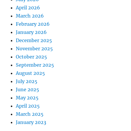
April 2026
March 2026
February 2026
January 2026
December 2025
November 2025
October 2025
September 2025
August 2025
July 2025
June 2025
May 2025
April 2025
March 2025
January 2023