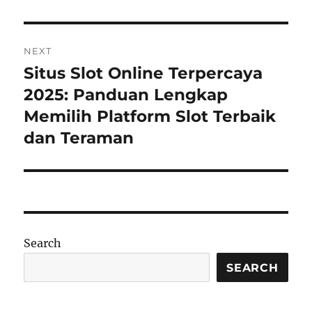
NEXT
Situs Slot Online Terpercaya
Next
post:
2025: Panduan Lengkap
Memilih Platform Slot Terbaik
dan Teraman
Search
SEARCH