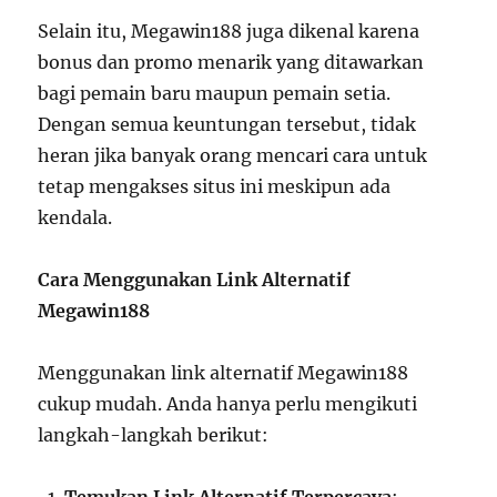
Selain itu, Megawin188 juga dikenal karena
bonus dan promo menarik yang ditawarkan
bagi pemain baru maupun pemain setia.
Dengan semua keuntungan tersebut, tidak
heran jika banyak orang mencari cara untuk
tetap mengakses situs ini meskipun ada
kendala.
Cara Menggunakan Link Alternatif
Megawin188
Menggunakan link alternatif Megawin188
cukup mudah. Anda hanya perlu mengikuti
langkah-langkah berikut: