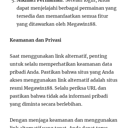
Nikmati Permainan
: Setelah login, Anda
dapat menjelajahi berbagai permainan yang
tersedia dan memanfaatkan semua fitur
yang ditawarkan oleh Megawin188.
Keamanan dan Privasi
Saat menggunakan link alternatif, penting
untuk selalu memperhatikan keamanan data
pribadi Anda. Pastikan bahwa situs yang Anda
akses menggunakan link alternatif adalah situs
resmi Megawin188. Selalu periksa URL dan
pastikan bahwa tidak ada informasi pribadi
yang diminta secara berlebihan.
Dengan menjaga keamanan dan menggunakan