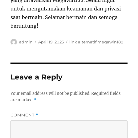
yang ditawarkan Megawin188. Selalu ingat
untuk mengutamakan keamanan dan privasi
saat bermain. Selamat bermain dan semoga
beruntung!
Author
Posted
Tags
admin
April 19, 2025
link alternatif megawin188
on
Leave a Reply
Your email address will not be published.
Required fields
are marked
*
COMMENT
*