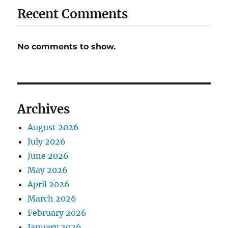
Recent Comments
No comments to show.
Archives
August 2026
July 2026
June 2026
May 2026
April 2026
March 2026
February 2026
January 2026