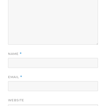
NAME
*
EMAIL
*
WEBSITE