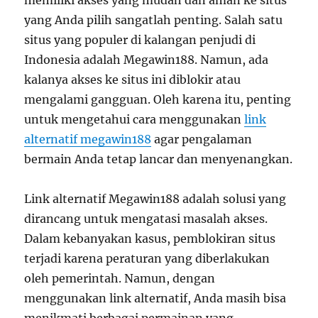
memiliki akses yang mudah dan aman ke situs
yang Anda pilih sangatlah penting. Salah satu
situs yang populer di kalangan penjudi di
Indonesia adalah Megawin188. Namun, ada
kalanya akses ke situs ini diblokir atau
mengalami gangguan. Oleh karena itu, penting
untuk mengetahui cara menggunakan
link
alternatif megawin188
agar pengalaman
bermain Anda tetap lancar dan menyenangkan.
Link alternatif Megawin188 adalah solusi yang
dirancang untuk mengatasi masalah akses.
Dalam kebanyakan kasus, pemblokiran situs
terjadi karena peraturan yang diberlakukan
oleh pemerintah. Namun, dengan
menggunakan link alternatif, Anda masih bisa