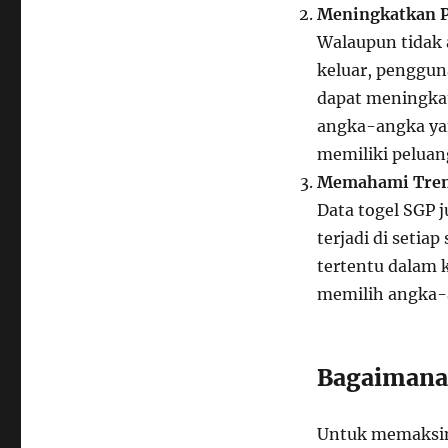
Meningkatkan 
Walaupun tidak 
keluar, pengguna
dapat meningka
angka-angka yan
memiliki peluang
Memahami Tren 
Data togel SGP 
terjadi di setia
tertentu dalam 
memilih angka-a
Bagaimana
Untuk memaksima