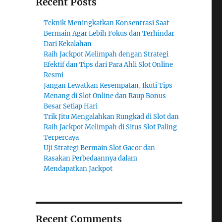
Recent Posts
Teknik Meningkatkan Konsentrasi Saat
Bermain Agar Lebih Fokus dan Terhindar
Dari Kekalahan
Raih Jackpot Melimpah dengan Strategi
Efektif dan Tips dari Para Ahli Slot Online
Resmi
Jangan Lewatkan Kesempatan, Ikuti Tips
Menang di Slot Online dan Raup Bonus
Besar Setiap Hari
Trik Jitu Mengalahkan Rungkad di Slot dan
Raih Jackpot Melimpah di Situs Slot Paling
Terpercaya
Uji Strategi Bermain Slot Gacor dan
Rasakan Perbedaannya dalam
Mendapatkan Jackpot
Recent Comments