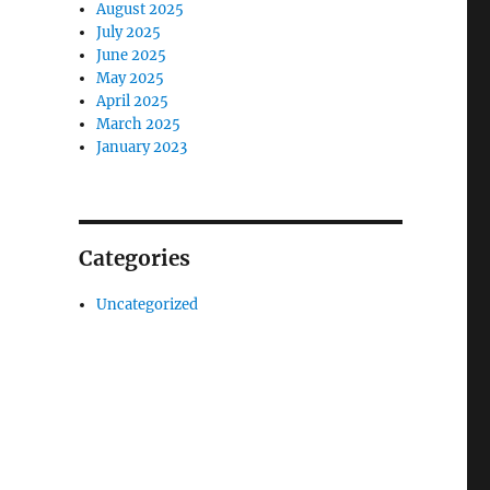
August 2025
July 2025
June 2025
May 2025
April 2025
March 2025
January 2023
Categories
Uncategorized