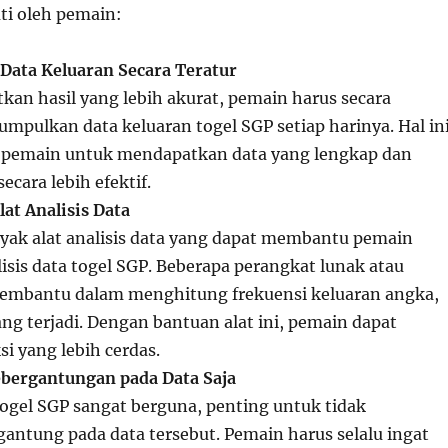
ti oleh pemain:
ata Keluaran Secara Teratur
an hasil yang lebih akurat, pemain harus secara
mpulkan data keluaran togel SGP setiap harinya. Hal in
emain untuk mendapatkan data yang lengkap dan
secara lebih efektif.
t Analisis Data
anyak alat analisis data yang dapat membantu pemain
sis data togel SGP. Beberapa perangkat lunak atau
membantu dalam menghitung frekuensi keluaran angka,
ang terjadi. Dengan bantuan alat ini, pemain dapat
i yang lebih cerdas.
bergantungan pada Data Saja
ogel SGP sangat berguna, penting untuk tidak
antung pada data tersebut. Pemain harus selalu ingat