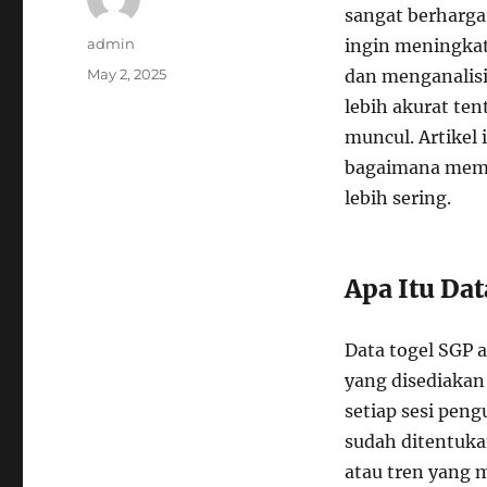
sangat berharga
Author
admin
ingin meningka
Posted
May 2, 2025
dan menganalisi
on
lebih akurat t
muncul. Artikel
bagaimana mema
lebih sering.
Apa Itu Da
Data togel SGP 
yang disediakan 
setiap sesi pen
sudah ditentuka
atau tren yang 