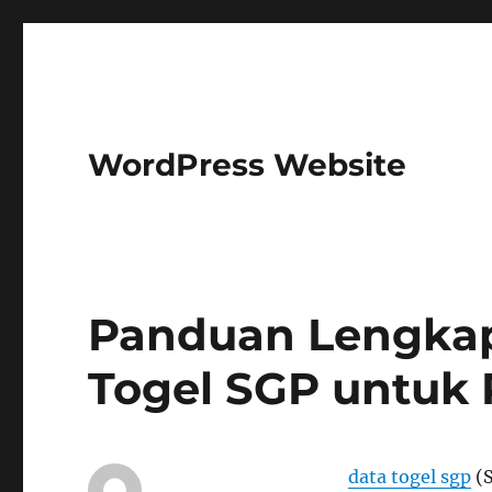
WordPress Website
Panduan Lengka
Togel SGP untuk 
data togel sgp
(S