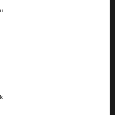
ti
ak