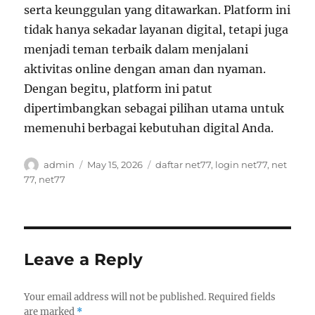
serta keunggulan yang ditawarkan. Platform ini
tidak hanya sekadar layanan digital, tetapi juga
menjadi teman terbaik dalam menjalani
aktivitas online dengan aman dan nyaman.
Dengan begitu, platform ini patut
dipertimbangkan sebagai pilihan utama untuk
memenuhi berbagai kebutuhan digital Anda.
Author
Posted
Tags
admin
May 15, 2026
daftar net77
,
login net77
,
net
on
77
,
net77
Leave a Reply
Your email address will not be published.
Required fields
are marked
*