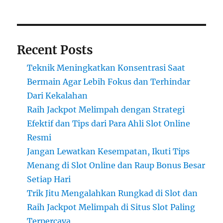
Recent Posts
Teknik Meningkatkan Konsentrasi Saat
Bermain Agar Lebih Fokus dan Terhindar
Dari Kekalahan
Raih Jackpot Melimpah dengan Strategi
Efektif dan Tips dari Para Ahli Slot Online
Resmi
Jangan Lewatkan Kesempatan, Ikuti Tips
Menang di Slot Online dan Raup Bonus Besar
Setiap Hari
Trik Jitu Mengalahkan Rungkad di Slot dan
Raih Jackpot Melimpah di Situs Slot Paling
Terpercaya