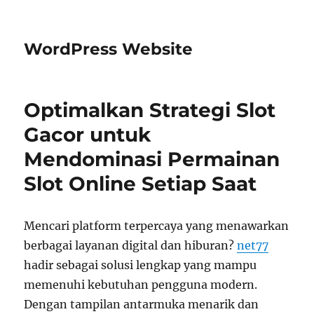
WordPress Website
Optimalkan Strategi Slot
Gacor untuk
Mendominasi Permainan
Slot Online Setiap Saat
Mencari platform terpercaya yang menawarkan
berbagai layanan digital dan hiburan?
net77
hadir sebagai solusi lengkap yang mampu
memenuhi kebutuhan pengguna modern.
Dengan tampilan antarmuka menarik dan