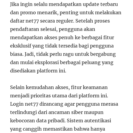
Jika ingin selalu mendapatkan update terbaru
dan promo menarik, penting untuk melakukan
daftar net77 secara reguler. Setelah proses
pendaftaran selesai, pengguna akan
mendapatkan akses penuh ke berbagai fitur
eksklusif yang tidak tersedia bagi pengguna
biasa. Jadi, tidak perlu ragu untuk bergabung
dan mulai eksplorasi berbagai peluang yang
disediakan platform ini.
Selain kemudahan akses, fitur keamanan
menjadi prioritas utama dari platform ini.
Login net77 dirancang agar pengguna merasa
terlindungi dari ancaman siber maupun
kebocoran data pribadi. Sistem autentikasi
yang canggih memastikan bahwa hanya