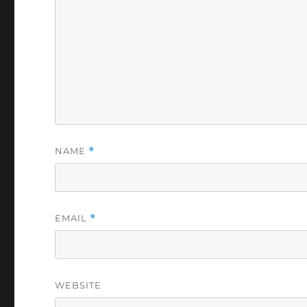
NAME
*
EMAIL
*
WEBSITE