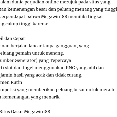
dalam dunia perjudian online merujuk pada situs yang
kan kemenangan besar dan peluang menang yang tinggi
berpendapat bahwa Megawin188 memiliki tingkat
g cukup tinggi karena:
il dan Cepat
nan berjalan lancar tanpa gangguan, yang
eluang pemain untuk menang.
mber Generator) yang Tepercaya
ti slot dan togel menggunakan RNG yang adil dan
jamin hasil yang acak dan tidak curang.
amen Rutin
mpetisi yang memberikan peluang besar untuk meraih
an kemenangan yang menarik.
 Situs Gacor Megawin188