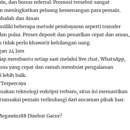
pin, dan bonus referral. Promosi tersebut sangat
 meningkatkan peluang kemenangan para pemain.
 Mudah dan Aman
liki beberapa metode pembayaran seperti transfer
dan pulsa. Proses deposit dan penarikan cepat dan aman,
 tidak perlu khawatir kehilangan uang.
gan 24 Jam
ap membantu setiap saat melalui live chat, WhatsApp,
spons yang cepat dan ramah membuat pengalaman
 lebih baik.
Terpercaya
kan teknologi enkripsi terbaru, situs ini memastikan
transaksi pemain terlindungi dari ancaman pihak luar.
Megawin188 Disebut Gacor?