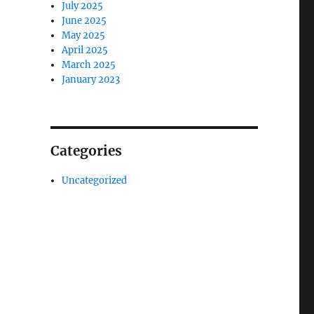
July 2025
June 2025
May 2025
April 2025
March 2025
January 2023
Categories
Uncategorized