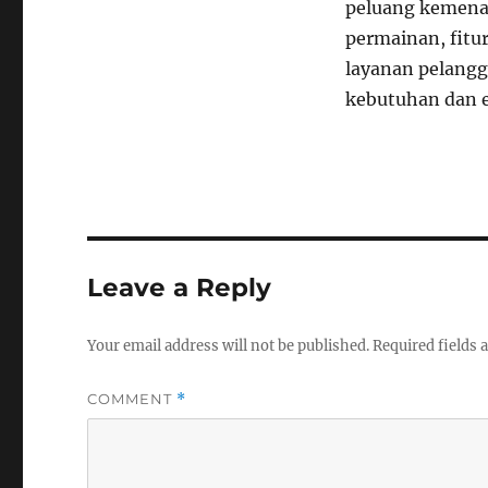
peluang kemenan
permainan, fitu
layanan pelang
kebutuhan dan e
Leave a Reply
Your email address will not be published.
Required fields
COMMENT
*