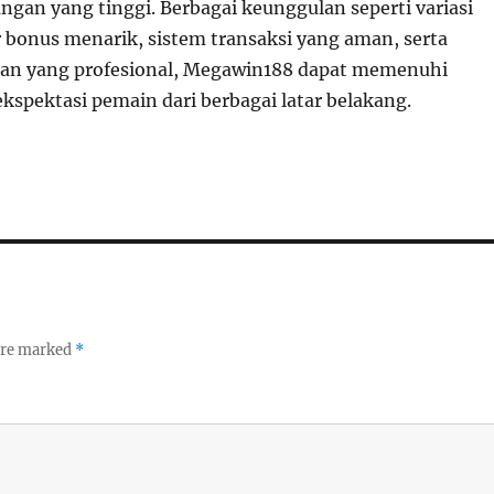
gan yang tinggi. Berbagai keunggulan seperti variasi
r bonus menarik, sistem transaksi yang aman, serta
gan yang profesional, Megawin188 dapat memenuhi
kspektasi pemain dari berbagai latar belakang.
 are marked
*