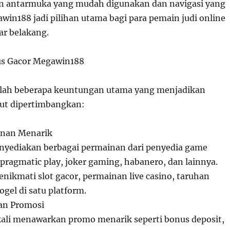
an antarmuka yang mudah digunakan dan navigasi yang
win188 jadi pilihan utama bagi para pemain judi online
tar belakang.
us Gacor Megawin188
alah beberapa keuntungan utama yang menjadikan
ut dipertimbangkan:
nan Menarik
yediakan berbagai permainan dari penyedia game
pragmatic play, joker gaming, habanero, dan lainnya.
nikmati slot gacor, permainan live casino, taruhan
ogel di satu platform.
an Promosi
g kali menawarkan promo menarik seperti bonus deposit,