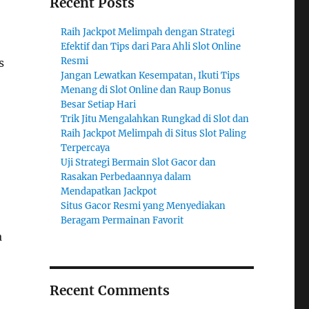
Recent Posts
Raih Jackpot Melimpah dengan Strategi
Efektif dan Tips dari Para Ahli Slot Online
Resmi
s
Jangan Lewatkan Kesempatan, Ikuti Tips
Menang di Slot Online dan Raup Bonus
Besar Setiap Hari
Trik Jitu Mengalahkan Rungkad di Slot dan
Raih Jackpot Melimpah di Situs Slot Paling
Terpercaya
Uji Strategi Bermain Slot Gacor dan
Rasakan Perbedaannya dalam
Mendapatkan Jackpot
Situs Gacor Resmi yang Menyediakan
Beragam Permainan Favorit
a
Recent Comments