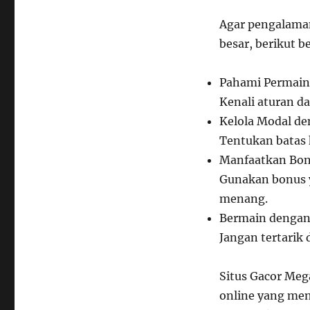
Agar pengalaman
besar, berikut b
Pahami Permain
Kenali aturan da
Kelola Modal de
Tentukan batas 
Manfaatkan Bon
Gunakan bonus 
menang.
Bermain dengan
Jangan tertarik 
Situs Gacor Meg
online yang men