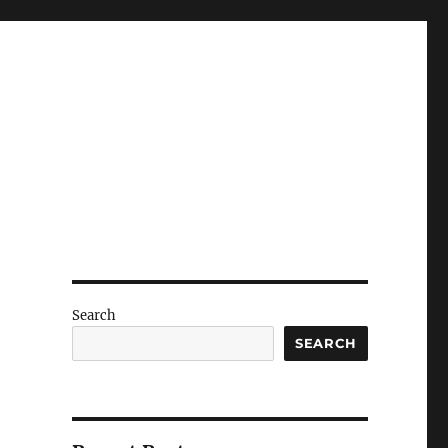
Search
SEARCH