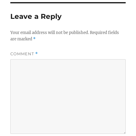
Leave a Reply
Your email address will not be published.
Required fields
are marked
*
COMMENT
*