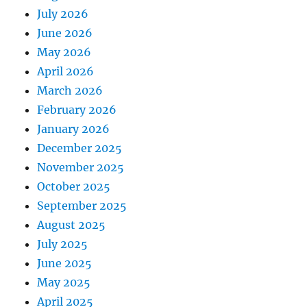
July 2026
June 2026
May 2026
April 2026
March 2026
February 2026
January 2026
December 2025
November 2025
October 2025
September 2025
August 2025
July 2025
June 2025
May 2025
April 2025