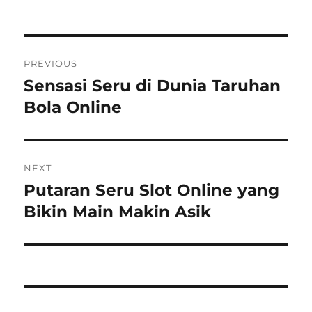
Post
PREVIOUS
navigation
Sensasi Seru di Dunia Taruhan
Previous
post:
Bola Online
NEXT
Putaran Seru Slot Online yang
Next
post:
Bikin Main Makin Asik