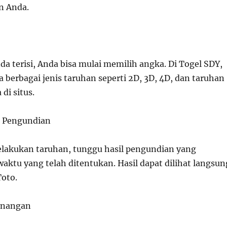
n Anda.
da terisi, Anda bisa mulai memilih angka. Di Togel SDY,
a berbagai jenis taruhan seperti 2D, 3D, 4D, dan taruhan
di situs.
 Pengundian
lakukan taruhan, tunggu hasil pengundian yang
aktu yang telah ditentukan. Hasil dapat dilihat langsun
Toto.
enangan