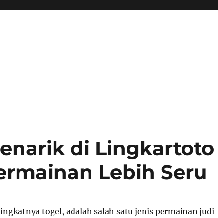
enarik di Lingkartoto
rmainan Lebih Seru
singkatnya togel, adalah salah satu jenis permainan judi