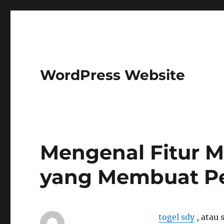
WordPress Website
Mengenal Fitur M
yang Membuat Pe
togel sdy
, atau 