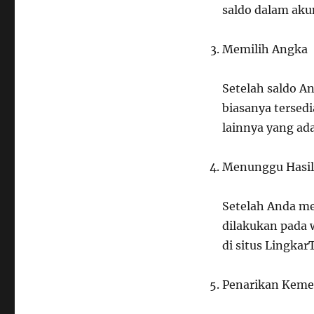
saldo dalam aku
Memilih Angka
Setelah saldo An
biasanya tersedi
lainnya yang ada 
Menunggu Hasil
Setelah Anda me
dilakukan pada w
di situs Lingkar
Penarikan Kem