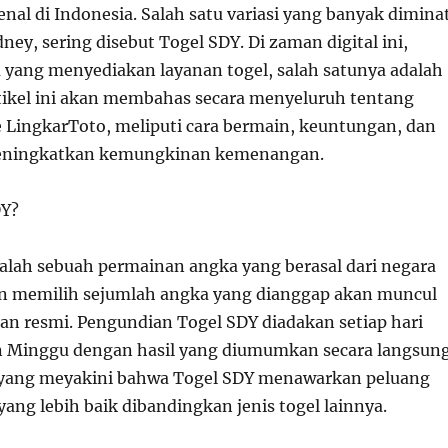
nal di Indonesia. Salah satu variasi yang banyak diminat
ney, sering disebut Togel SDY. Di zaman digital ini,
 yang menyediakan layanan togel, salah satunya adalah
tikel ini akan membahas secara menyeluruh tentang
te LingkarToto, meliputi cara bermain, keuntungan, dan
eningkatkan kemungkinan kemenangan.
DY?
alah sebuah permainan angka yang berasal dari negara
in memilih sejumlah angka yang dianggap akan muncul
ian resmi. Pengundian Togel SDY diadakan setiap hari
n Minggu dengan hasil yang diumumkan secara langsung
yang meyakini bahwa Togel SDY menawarkan peluang
ang lebih baik dibandingkan jenis togel lainnya.