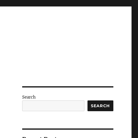
Search
SEARCH