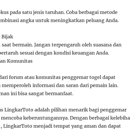
okus pada satu jenis taruhan. Coba berbagai metode
ombinasi angka untuk meningkatkan peluang Anda.
 Bijak
 saat bermain. Jangan terpengaruh oleh suasana dan
bertaruh sesuai dengan kondisi keuangan Anda.
an Komunitas
dari forum atau komunitas penggemar togel dapat
emperoleh informasi dan saran dari pemain lain.
man ini bisa sangat bermanfaat.
tus LingkarToto adalah pilihan menarik bagi penggemar
n mencoba keberuntungannya. Dengan berbagai kelebih
, LingkarToto menjadi tempat yang aman dan dapat