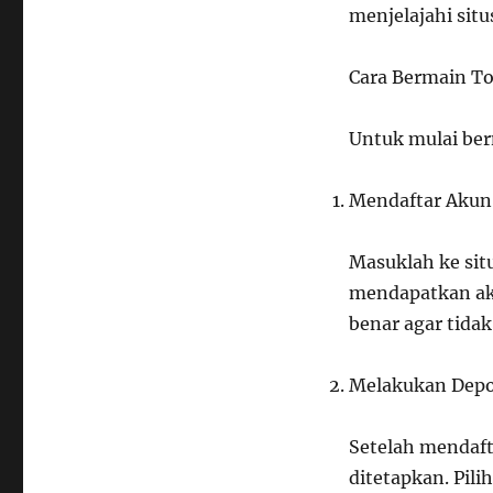
menjelajahi sit
Cara Bermain To
Untuk mulai ber
Mendaftar Akun
Masuklah ke sit
mendapatkan ak
benar agar tida
Melakukan Depo
Setelah mendaft
ditetapkan. Pil