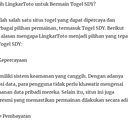
h LingkarToto untuk Bermain Togel SDY?
ah salah satu situs togel yang dapat dipercaya dan
agai pilihan permainan, termasuk Togel SDY. Berikut
 alasan mengapa LingkarToto menjadi pilihan yang tepa
Togel SDY:
Kepercayaan
miliki sistem keamanan yang canggih. Dengan adanya
psi data, para pengguna tidak perlu khawatir mengenai
anan data pribadi mereka. Selain itu, situs ini juga
i resmi yang memastikan permainan dilakukan secara adil
e Pembayaran