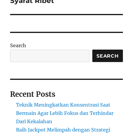
Syarat Ribet
Search
SEARCH
Recent Posts
Teknik Meningkatkan Konsentrasi Saat
Bermain Agar Lebih Fokus dan Terhindar
Dari Kekalahan
Raih Jackpot Melimpah dengan Strategi