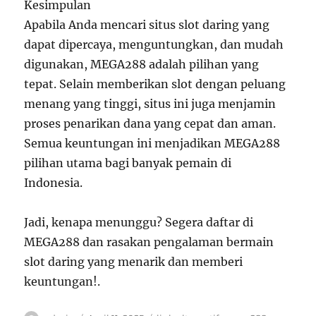
Kesimpulan
Apabila Anda mencari situs slot daring yang
dapat dipercaya, menguntungkan, dan mudah
digunakan, MEGA288 adalah pilihan yang
tepat. Selain memberikan slot dengan peluang
menang yang tinggi, situs ini juga menjamin
proses penarikan dana yang cepat dan aman.
Semua keuntungan ini menjadikan MEGA288
pilihan utama bagi banyak pemain di
Indonesia.
Jadi, kenapa menunggu? Segera daftar di
MEGA288 dan rasakan pengalaman bermain
slot daring yang menarik dan memberi
keuntungan!.