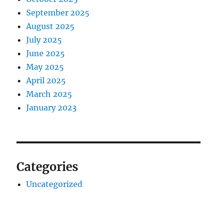
September 2025
August 2025
July 2025
June 2025
May 2025
April 2025
March 2025
January 2023
Categories
Uncategorized