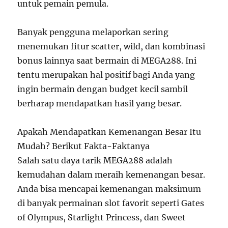
untuk pemain pemula.
Banyak pengguna melaporkan sering
menemukan fitur scatter, wild, dan kombinasi
bonus lainnya saat bermain di MEGA288. Ini
tentu merupakan hal positif bagi Anda yang
ingin bermain dengan budget kecil sambil
berharap mendapatkan hasil yang besar.
Apakah Mendapatkan Kemenangan Besar Itu
Mudah? Berikut Fakta-Faktanya
Salah satu daya tarik MEGA288 adalah
kemudahan dalam meraih kemenangan besar.
Anda bisa mencapai kemenangan maksimum
di banyak permainan slot favorit seperti Gates
of Olympus, Starlight Princess, dan Sweet