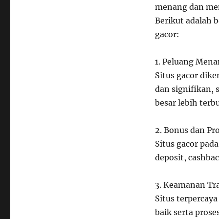
menang dan me
Berikut adalah 
gacor:
1. Peluang Mena
Situs gacor dik
dan signifikan,
besar lebih terb
2. Bonus dan Pr
Situs gacor pa
deposit, cashba
3. Keamanan Tra
Situs terpercay
baik serta prose