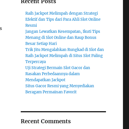
Recent Posts
Raih Jackpot Melimpah dengan Strategi
Efektif dan Tips dari Para Ahli Slot Online
Resmi
s
Jangan Lewatkan Kesempatan, Ikuti Tips
Menang di Slot Online dan Raup Bonus
Besar Setiap Hari
Trik Jitu Mengalahkan Rungkad di Slot dan
Raih Jackpot Melimpah di Situs Slot Paling
Terpercaya
Uji Strategi Bermain Slot Gacor dan
Rasakan Perbedaannya dalam
Mendapatkan Jackpot
Situs Gacor Resmi yang Menyediakan
Beragam Permainan Favorit
Recent Comments