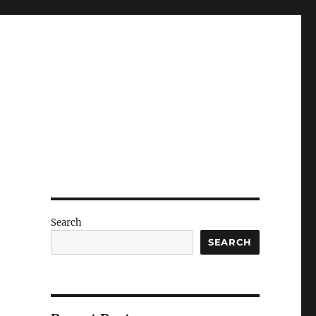
Search
SEARCH