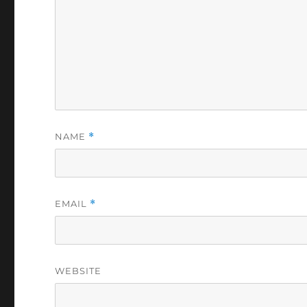
NAME
*
EMAIL
*
WEBSITE