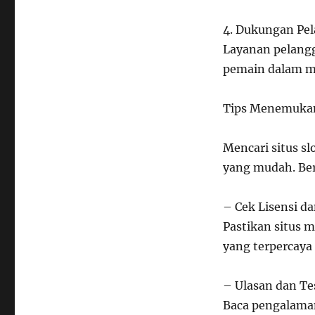
4. Dukungan Pe
Layanan pelang
pemain dalam m
Tips Menemukan 
Mencari situs s
yang mudah. Ber
– Cek Lisensi da
Pastikan situs m
yang terpercaya
– Ulasan dan T
Baca pengalaman