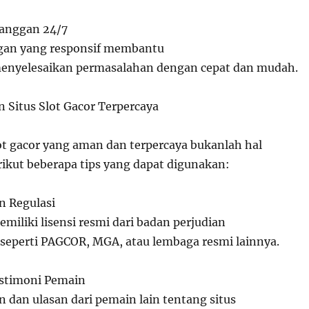
langgan 24/7
gan yang responsif membantu
enyelesaikan permasalahan dengan cepat dan mudah.
Situs Slot Gacor Terpercaya
lot gacor yang aman dan terpercaya bukanlah hal
ikut beberapa tips yang dapat digunakan:
n Regulasi
emiliki lisensi resmi dari badan perjudian
 seperti PAGCOR, MGA, atau lembaga resmi lainnya.
estimoni Pemain
 dan ulasan dari pemain lain tentang situs