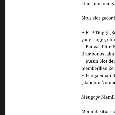
atau kemenangan
Situs slot gacor 
– RTP Tinggi (R
yang tinggi, um
– Banyak Fitur B
fitur bonus lai
– Mesin Slot de
memberikan kem
– Pengalaman B
(Random Number 
Mengapa Memilih
Memilih situs s