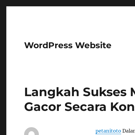
WordPress Website
Langkah Sukses M
Gacor Secara Kon
petanitoto
Dalam