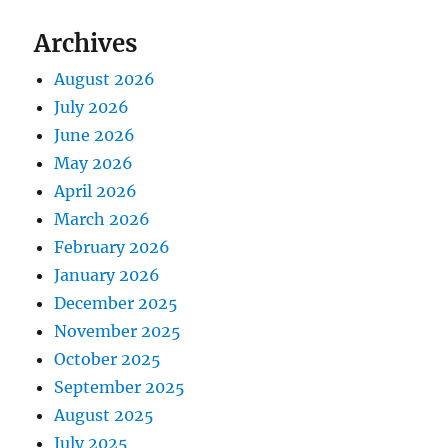
Archives
August 2026
July 2026
June 2026
May 2026
April 2026
March 2026
February 2026
January 2026
December 2025
November 2025
October 2025
September 2025
August 2025
July 2025