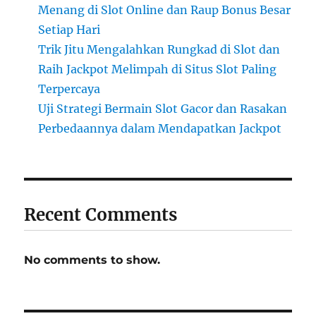
Menang di Slot Online dan Raup Bonus Besar
Setiap Hari
Trik Jitu Mengalahkan Rungkad di Slot dan
Raih Jackpot Melimpah di Situs Slot Paling
Terpercaya
Uji Strategi Bermain Slot Gacor dan Rasakan
Perbedaannya dalam Mendapatkan Jackpot
Recent Comments
No comments to show.