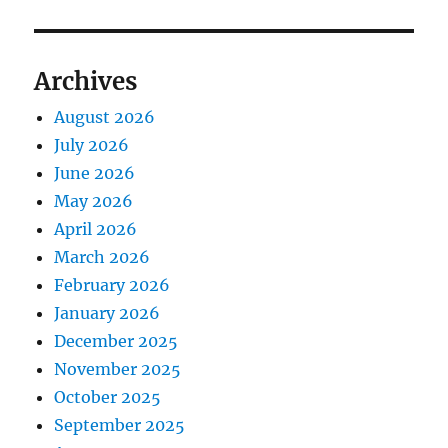
Archives
August 2026
July 2026
June 2026
May 2026
April 2026
March 2026
February 2026
January 2026
December 2025
November 2025
October 2025
September 2025