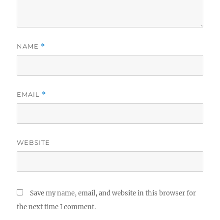
NAME
*
EMAIL
*
WEBSITE
Save my name, email, and website in this browser for
the next time I comment.