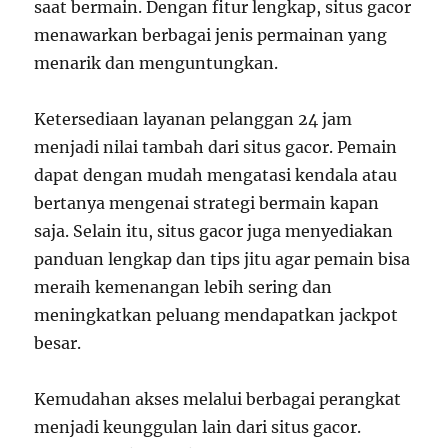
saat bermain. Dengan fitur lengkap, situs gacor
menawarkan berbagai jenis permainan yang
menarik dan menguntungkan.
Ketersediaan layanan pelanggan 24 jam
menjadi nilai tambah dari situs gacor. Pemain
dapat dengan mudah mengatasi kendala atau
bertanya mengenai strategi bermain kapan
saja. Selain itu, situs gacor juga menyediakan
panduan lengkap dan tips jitu agar pemain bisa
meraih kemenangan lebih sering dan
meningkatkan peluang mendapatkan jackpot
besar.
Kemudahan akses melalui berbagai perangkat
menjadi keunggulan lain dari situs gacor.