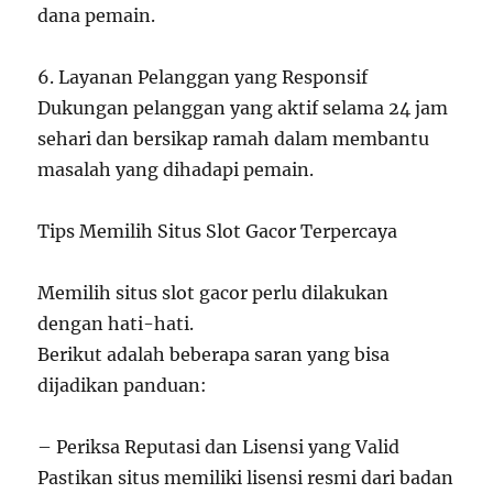
dana pemain.
6. Layanan Pelanggan yang Responsif
Dukungan pelanggan yang aktif selama 24 jam
sehari dan bersikap ramah dalam membantu
masalah yang dihadapi pemain.
Tips Memilih Situs Slot Gacor Terpercaya
Memilih situs slot gacor perlu dilakukan
dengan hati-hati.
Berikut adalah beberapa saran yang bisa
dijadikan panduan:
– Periksa Reputasi dan Lisensi yang Valid
Pastikan situs memiliki lisensi resmi dari badan