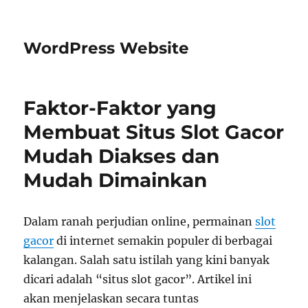
WordPress Website
Faktor-Faktor yang
Membuat Situs Slot Gacor
Mudah Diakses dan
Mudah Dimainkan
Dalam ranah perjudian online, permainan
slot
gacor
di internet semakin populer di berbagai
kalangan. Salah satu istilah yang kini banyak
dicari adalah “situs slot gacor”. Artikel ini
akan menjelaskan secara tuntas