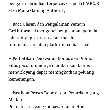
pengatur perjudian terpercaya seperti PAGCOR
atau Malta Gaming Authority.
– Baca Ulasan dan Pengalaman Pemain
Cari informasi mengenai pengalaman pemain
lain tentang situs tersebut melalui
forum, ulasan, atau platform media sosial.
– Perhatikan Penawaran Bonus dan Promosi
Situs gacor umumnya memberikan bonus
menarik yang dapat meningkatkan peluang
kemenangan.
– Pastikan Proses Deposit dan Penarikan yang
Mudah
Pilihlah situs yang menawarkan metode