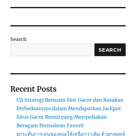
Search
SEARCH
Recent Posts
Uji Strategi Bermain Slot Gacor dan Rasakan
Perbedaannya dalam Mendapatkan Jackpot
Situs Gacor Resmi yang Menyediakan
Beragam Permainan Favorit
ยกระดับการเล่นของคุณให้เหนือกว่าเดิม ด้วยกลยุทธ์