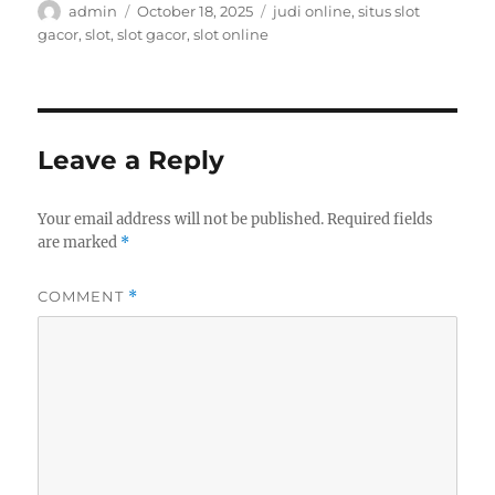
Author
Posted
Tags
admin
October 18, 2025
judi online
,
situs slot
on
gacor
,
slot
,
slot gacor
,
slot online
Leave a Reply
Your email address will not be published.
Required fields
are marked
*
COMMENT
*