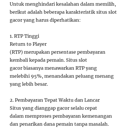
Untuk menghindari kesalahan dalam memilih,
berikut adalah beberapa karakteristik situs slot
gacor yang harus diperhatikan:
1. RTP Tinggi
Return to Player
(RTP) merupakan persentase pembayaran
kembali kepada pemain. Situs slot
gacor biasanya menawarkan RTP yang
melebihi 95%, menandakan peluang menang
yang lebih besar.
2. Pembayaran Tepat Waktu dan Lancar
Situs yang dianggap gacor selalu cepat
dalam memproses pembayaran kemenangan
dan penarikan dana pemain tanpa masalah.