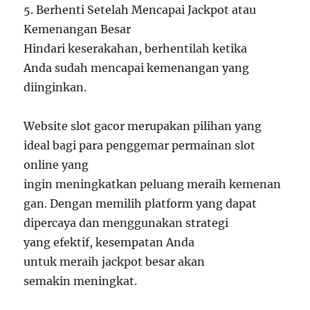
5. Berhenti Setelah Mencapai Jackpot atau
Kemenangan Besar
Hindari keserakahan, berhentilah ketika
Anda sudah mencapai kemenangan yang
diinginkan.
Website slot gacor merupakan pilihan yang
ideal bagi para penggemar permainan slot
online yang
ingin meningkatkan peluang meraih kemenan
gan. Dengan memilih platform yang dapat
dipercaya dan menggunakan strategi
yang efektif, kesempatan Anda
untuk meraih jackpot besar akan
semakin meningkat.