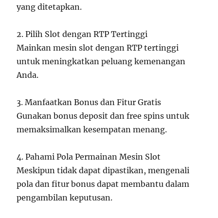
yang ditetapkan.
2. Pilih Slot dengan RTP Tertinggi
Mainkan mesin slot dengan RTP tertinggi
untuk meningkatkan peluang kemenangan
Anda.
3. Manfaatkan Bonus dan Fitur Gratis
Gunakan bonus deposit dan free spins untuk
memaksimalkan kesempatan menang.
4. Pahami Pola Permainan Mesin Slot
Meskipun tidak dapat dipastikan, mengenali
pola dan fitur bonus dapat membantu dalam
pengambilan keputusan.