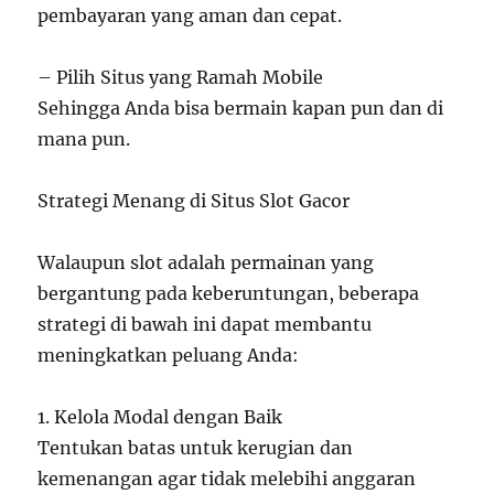
pembayaran yang aman dan cepat.
– Pilih Situs yang Ramah Mobile
Sehingga Anda bisa bermain kapan pun dan di
mana pun.
Strategi Menang di Situs Slot Gacor
Walaupun slot adalah permainan yang
bergantung pada keberuntungan, beberapa
strategi di bawah ini dapat membantu
meningkatkan peluang Anda:
1. Kelola Modal dengan Baik
Tentukan batas untuk kerugian dan
kemenangan agar tidak melebihi anggaran