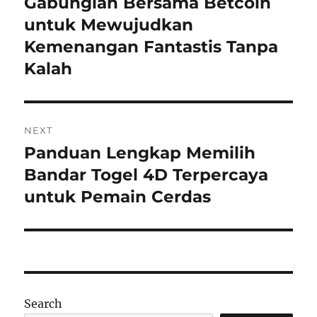
Gabunglah Bersama Betcoin
Previous
post:
untuk Mewujudkan
Kemenangan Fantastis Tanpa
Kalah
NEXT
Panduan Lengkap Memilih
Next
post:
Bandar Togel 4D Terpercaya
untuk Pemain Cerdas
Search