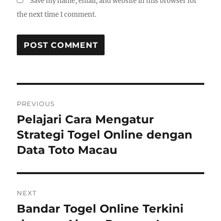
Save my name, email, and website in this browser for
the next time I comment.
Post
PREVIOUS
navigation
Pelajari Cara Mengatur
Previous
post:
Strategi Togel Online dengan
Data Toto Macau
NEXT
Bandar Togel Online Terkini
Next