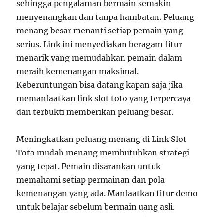
sehingga pengalaman bermain semakin
menyenangkan dan tanpa hambatan. Peluang
menang besar menanti setiap pemain yang
serius. Link ini menyediakan beragam fitur
menarik yang memudahkan pemain dalam
meraih kemenangan maksimal.
Keberuntungan bisa datang kapan saja jika
memanfaatkan link slot toto yang terpercaya
dan terbukti memberikan peluang besar.
Meningkatkan peluang menang di Link Slot
Toto mudah menang membutuhkan strategi
yang tepat. Pemain disarankan untuk
memahami setiap permainan dan pola
kemenangan yang ada. Manfaatkan fitur demo
untuk belajar sebelum bermain uang asli.