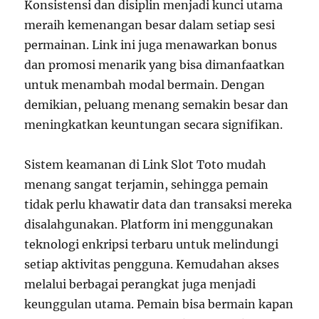
Konsistensi dan disiplin menjadi kunci utama
meraih kemenangan besar dalam setiap sesi
permainan. Link ini juga menawarkan bonus
dan promosi menarik yang bisa dimanfaatkan
untuk menambah modal bermain. Dengan
demikian, peluang menang semakin besar dan
meningkatkan keuntungan secara signifikan.
Sistem keamanan di Link Slot Toto mudah
menang sangat terjamin, sehingga pemain
tidak perlu khawatir data dan transaksi mereka
disalahgunakan. Platform ini menggunakan
teknologi enkripsi terbaru untuk melindungi
setiap aktivitas pengguna. Kemudahan akses
melalui berbagai perangkat juga menjadi
keunggulan utama. Pemain bisa bermain kapan