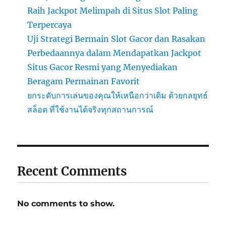
Raih Jackpot Melimpah di Situs Slot Paling
Terpercaya
Uji Strategi Bermain Slot Gacor dan Rasakan
Perbedaannya dalam Mendapatkan Jackpot
Situs Gacor Resmi yang Menyediakan
Beragam Permainan Favorit
ยกระดับการเล่นของคุณให้เหนือกว่าเดิม ด้วยกลยุทธ์
สล็อต ที่ใช้งานได้จริงทุกสถานการณ์
Recent Comments
No comments to show.