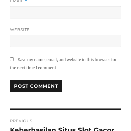
EMAIL
*
WEBSITE
Save my name, email, and website in this browser for
the next time I comment.
Post
PREVIOUS
navigation
Keberhasilan Situs Slot Gacor
Previous