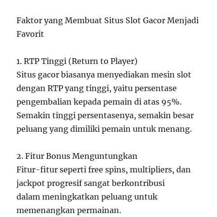
Faktor yang Membuat Situs Slot Gacor Menjadi
Favorit
1. RTP Tinggi (Return to Player)
Situs gacor biasanya menyediakan mesin slot
dengan RTP yang tinggi, yaitu persentase
pengembalian kepada pemain di atas 95%.
Semakin tinggi persentasenya, semakin besar
peluang yang dimiliki pemain untuk menang.
2. Fitur Bonus Menguntungkan
Fitur-fitur seperti free spins, multipliers, dan
jackpot progresif sangat berkontribusi
dalam meningkatkan peluang untuk
memenangkan permainan.