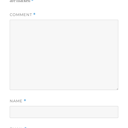
are marked
*
COMMENT
*
NAME
*