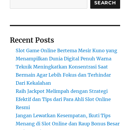
SEARCH
Recent Posts
Slot Game Online Bertema Mesir Kuno yang
Menampilkan Dunia Digital Penuh Warna
Teknik Meningkatkan Konsentrasi Saat
Bermain Agar Lebih Fokus dan Terhindar
Dari Kekalahan
Raih Jackpot Melimpah dengan Strategi
Efektif dan Tips dari Para Ahli Slot Online
Resmi
Jangan Lewatkan Kesempatan, Ikuti Tips
Menang di Slot Online dan Raup Bonus Besar