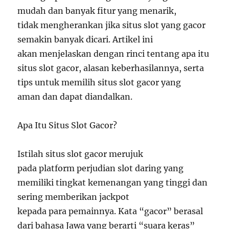
mudah dan banyak fitur yang menarik,
tidak mengherankan jika situs slot yang gacor
semakin banyak dicari. Artikel ini
akan menjelaskan dengan rinci tentang apa itu
situs slot gacor, alasan keberhasilannya, serta
tips untuk memilih situs slot gacor yang
aman dan dapat diandalkan.
Apa Itu Situs Slot Gacor?
Istilah situs slot gacor merujuk
pada platform perjudian slot daring yang
memiliki tingkat kemenangan yang tinggi dan
sering memberikan jackpot
kepada para pemainnya. Kata “gacor” berasal
dari bahasa Jawa yang berarti “suara keras”