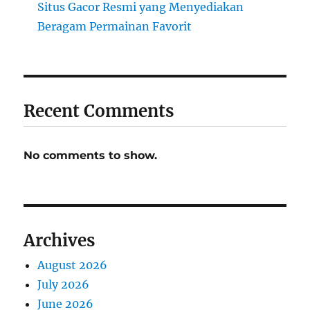
Situs Gacor Resmi yang Menyediakan
Beragam Permainan Favorit
Recent Comments
No comments to show.
Archives
August 2026
July 2026
June 2026