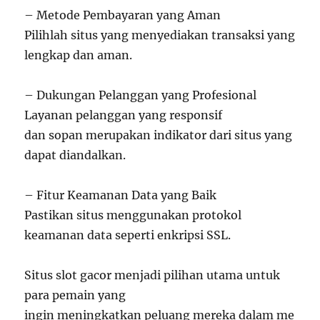
– Metode Pembayaran yang Aman
Pilihlah situs yang menyediakan transaksi yang
lengkap dan aman.
– Dukungan Pelanggan yang Profesional
Layanan pelanggan yang responsif
dan sopan merupakan indikator dari situs yang
dapat diandalkan.
– Fitur Keamanan Data yang Baik
Pastikan situs menggunakan protokol
keamanan data seperti enkripsi SSL.
Situs slot gacor menjadi pilihan utama untuk
para pemain yang
ingin meningkatkan peluang mereka dalam me