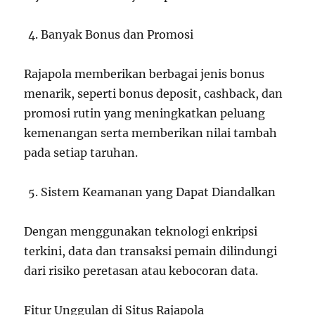
Banyak Bonus dan Promosi
Rajapola memberikan berbagai jenis bonus
menarik, seperti bonus deposit, cashback, dan
promosi rutin yang meningkatkan peluang
kemenangan serta memberikan nilai tambah
pada setiap taruhan.
Sistem Keamanan yang Dapat Diandalkan
Dengan menggunakan teknologi enkripsi
terkini, data dan transaksi pemain dilindungi
dari risiko peretasan atau kebocoran data.
Fitur Unggulan di Situs Rajapola