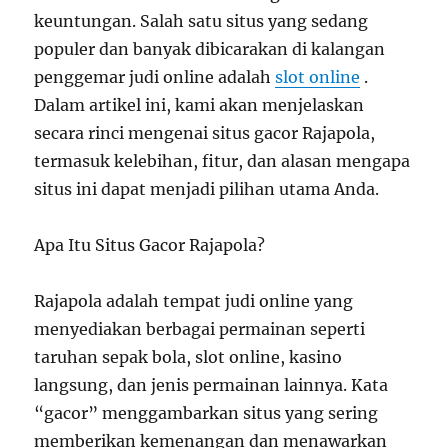
keuntungan. Salah satu situs yang sedang
populer dan banyak dibicarakan di kalangan
penggemar judi online adalah
slot online
.
Dalam artikel ini, kami akan menjelaskan
secara rinci mengenai situs gacor Rajapola,
termasuk kelebihan, fitur, dan alasan mengapa
situs ini dapat menjadi pilihan utama Anda.
Apa Itu Situs Gacor Rajapola?
Rajapola adalah tempat judi online yang
menyediakan berbagai permainan seperti
taruhan sepak bola, slot online, kasino
langsung, dan jenis permainan lainnya. Kata
“gacor” menggambarkan situs yang sering
memberikan kemenangan dan menawarkan