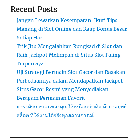
Recent Posts
Jangan Lewatkan Kesempatan, Ikuti Tips
Menang di Slot Online dan Raup Bonus Besar
Setiap Hari
Trik Jitu Mengalahkan Rungkad di Slot dan
Raih Jackpot Melimpah di Situs Slot Paling
Terpercaya
Uji Strategi Bermain Slot Gacor dan Rasakan
Perbedaannya dalam Mendapatkan Jackpot
Situs Gacor Resmi yang Menyediakan
Beragam Permainan Favorit
ยกระดับการเล่นของคุณให้เหนือกว่าเดิม ด้วยกลยุทธ์
สล็อต ที่ใช้งานได้จริงทุกสถานการณ์