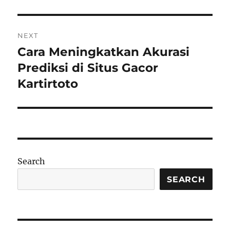
NEXT
Cara Meningkatkan Akurasi
Next
post:
Prediksi di Situs Gacor
Kartirtoto
Search
SEARCH