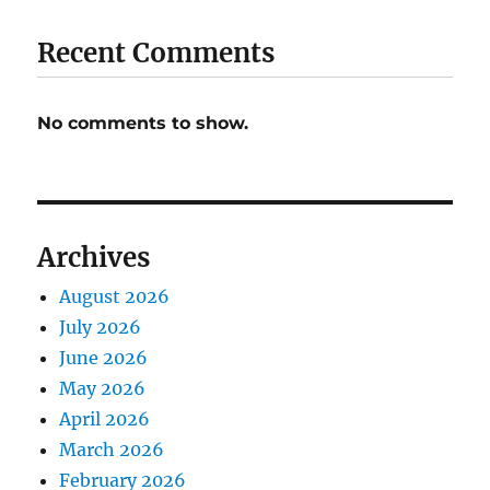
Recent Comments
No comments to show.
Archives
August 2026
July 2026
June 2026
May 2026
April 2026
March 2026
February 2026