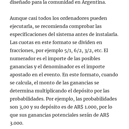
diseñado para la comunidad en Argentina.
Aunque casi todos los ordenadores pueden
ejecutarla, se recomienda comprobar las
especificaciones del sistema antes de instalarla.
Las cuotas en este formato se dividen en
fracciones, por ejemplo 5/1, 6/2, 3/2, etc. El
numerador es el importe de las posibles
ganancias y el denominador es el importe
apostado en el evento. En este formato, cuando
se calcula, el monto de las ganancias se
determina multiplicando el depósito por las
probabilidades. Por ejemplo, las probabilidades
son 3,00 y su depósito es de AR$ 1.000, por lo
que sus ganancias potenciales serán de AR$
3.000.