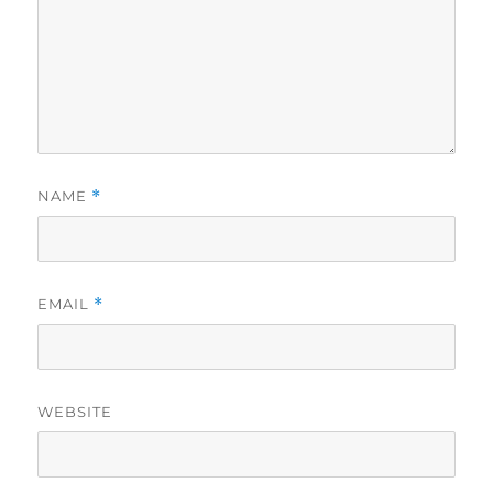
NAME
*
EMAIL
*
WEBSITE