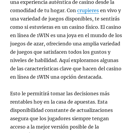
una experiencia auténtica de casino desde la
comodidad de tu hogar. Con
crupieres
en vivo y
una variedad de juegos disponibles, te sentirás
como si estuvieras en un casino físico. El casino
en línea de 1WIN es una joya en el mundo de los
juegos de azar, ofreciendo una amplia variedad
de juegos que satisfacen todos los gustos y
niveles de habilidad. Aquí exploramos algunas
de las características clave que hacen del casino
en línea de 1WIN una opción destacada.
Esto le permitirá tomar las decisiones más
rentables hoy en la casa de apuestas. Esta
disponibilidad constante de actualizaciones
asegura que los jugadores siempre tengan
acceso a la mejor versión posible de la