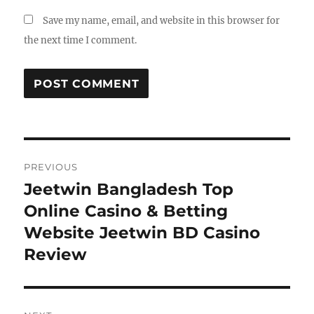
Save my name, email, and website in this browser for
the next time I comment.
Post
PREVIOUS
navigation
Jeetwin Bangladesh Top
Previous
post:
Online Casino & Betting
Website Jeetwin BD Casino
Review