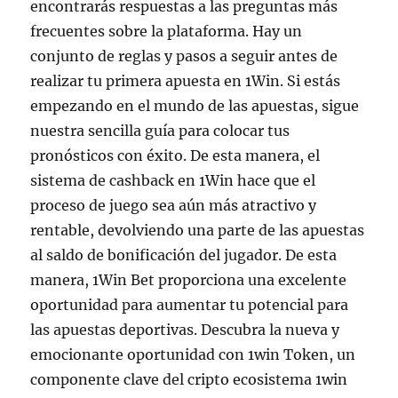
encontrarás respuestas a las preguntas más
frecuentes sobre la plataforma. Hay un
conjunto de reglas y pasos a seguir antes de
realizar tu primera apuesta en 1Win. Si estás
empezando en el mundo de las apuestas, sigue
nuestra sencilla guía para colocar tus
pronósticos con éxito. De esta manera, el
sistema de cashback en 1Win hace que el
proceso de juego sea aún más atractivo y
rentable, devolviendo una parte de las apuestas
al saldo de bonificación del jugador. De esta
manera, 1Win Bet proporciona una excelente
oportunidad para aumentar tu potencial para
las apuestas deportivas. Descubra la nueva y
emocionante oportunidad con 1win Token, un
componente clave del cripto ecosistema 1win