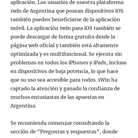
aplicación. Los usuarios de nuestra plataforma
1win de Argentina que posean dispositivos iOS
también pueden beneficiarse de la aplicación
móvil. La aplicación 1win para iOS también se
puede descargar de forma gratuita desde la
página web oficial y también está altamente
optimizada y es multifuncional. Se ejecuta sin
problemas en todos los iPhones y iPads, incluso
en dispositivos de baja potencia, lo que hace
que su uso sea accesible para todos. 1Win ha
captado la atención y ganado la confianza de
muchos entusiastas de las apuestas en
Argentina.
Se recomienda comenzar consultando la
sección de “Preguntas y respuestas”, donde